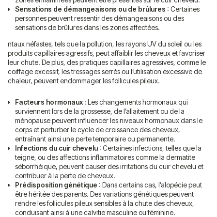
Sensations de démangeaisons ou de brûlures
: Certaines
personnes peuvent ressentir des démangeaisons ou des
sensations de brûlures dans les zones affectées.
ntaux néfastes, tels que la pollution, les rayons UV du soleil ou les
produits capillaires agressifs, peut affaiblir les cheveux et favoriser
leur chute. De plus, des pratiques capillaires agressives, comme le
coiffage excessif, les tressages serrés ou l’utilisation excessive de
chaleur, peuvent endommager les follicules pileux.
Facteurs hormonaux :
Les changements hormonaux qui
surviennent lors de la grossesse, de l’allaitement ou de la
ménopause peuvent influencer les niveaux hormonaux dans le
corps et perturber le cycle de croissance des cheveux,
entraînant ainsi une perte temporaire ou permanente.
Infections du cuir chevelu
: Certaines infections, telles que la
teigne, ou des affections inflammatoires comme la dermatite
séborrhéique, peuvent causer des irritations du cuir chevelu et
contribuer à la perte de cheveux.
Prédisposition génétique
: Dans certains cas, l’alopécie peut
être héritée des parents. Des variations génétiques peuvent
rendre les follicules pileux sensibles à la chute des cheveux,
conduisant ainsi à une calvitie masculine ou féminine.