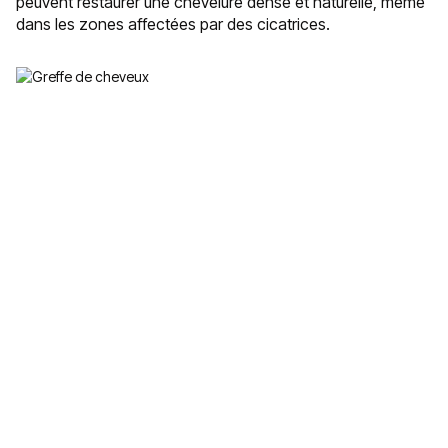
peuvent restaurer une chevelure dense et naturelle, même
dans les zones affectées par des cicatrices.
Greffe de cheveux
Sur devis
La greffe capillaire est une technique qui permet de restaurer
la densité capillaire en implantant des follicules dans les
zones dégarnies. Différentes techniques existent, adaptées à
chaque profil.