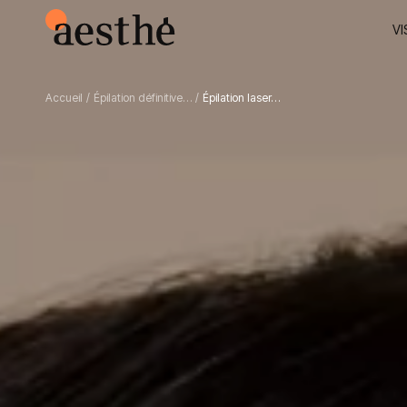
VI
Accueil
/
Épilation définitive…
/
Épilation laser…