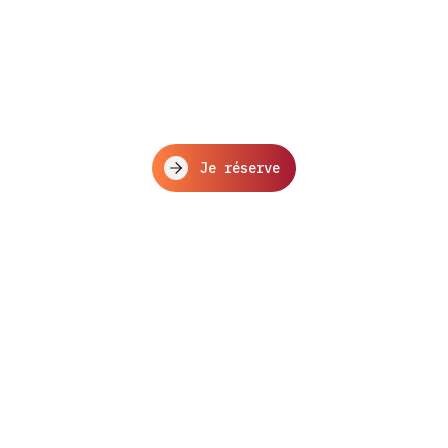
saine et équilibrée.
Profitez d’un diagnostic capillaire pour faire le point sur votre
situation et découvrir les solutions adaptées à votre profil
hormonal.
Je réserve