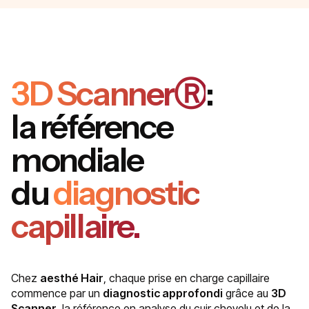
3D ScannerⓇ
:
la référence
mondiale
du
diagnostic
capillaire.
Chez
aesthé Hair
, chaque prise en charge capillaire
commence par un
diagnostic approfondi
grâce au
3D
Scanner
, la référence en analyse du cuir chevelu et de la