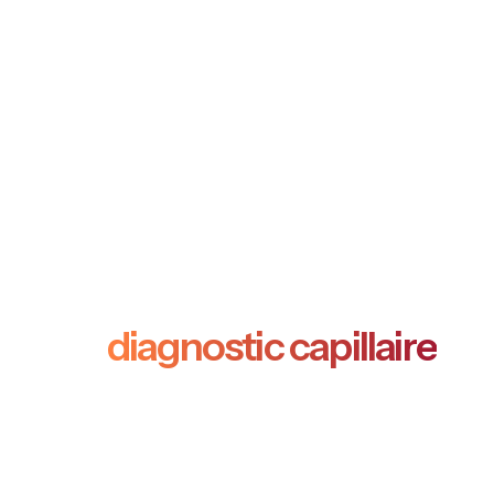
3D Hair Scanner® : la
référence mondiale
du
diagnostic capillaire
Chute de cheveux, perte de densité, racines fragilisées ?
Nos spécialistes vous aident à identifier l’origine de
votre alopécie et à retrouver une chevelure plus forte,