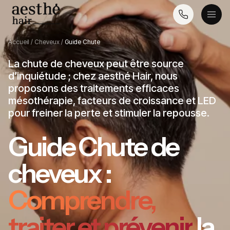
Accueil
/
Cheveux
/
Guide Chute
La chute de cheveux peut être source
d’inquiétude ; chez aesthé Hair, nous
proposons des traitements efficaces
mésothérapie, facteurs de croissance et LED
pour freiner la perte et stimuler la repousse.
Guide Chute de
cheveux :
Comprendre,
traiter
et prévenir
la