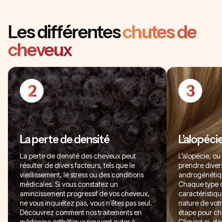
Les différentes
chutes de
cheveux
La perte de densité
L’alopéci
La perte de densité des cheveux peut
L’alopécie, o
résulter de divers facteurs, tels que le
prendre divers
vieillissement, le stress ou des conditions
androgénétiqu
médicales. Si vous constatez un
Chaque type 
amincissement progressif de vos cheveux,
caractéristiq
ne vous inquiétez pas, vous n’êtes pas seul.
nature de votr
Découvrez comment nos traitements en
étape pour cho
médecine esthétique peuvent aider à
Cliquez ci-des