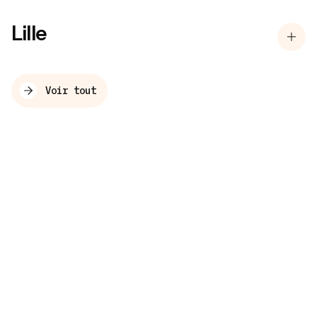
Lille
Voir tout
Haircare, redefined by
science.