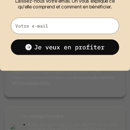
Laissez-nous votre email. On vous explique ce
rougeur
ou une sensation de
chaleur
, semblable à un
qu'elle comprend et comment en bénéficier.
léger coup de soleil. Le praticien peut appliquer une
crème apaisante
pour calmer la peau.
Email
Il est conseillé d’éviter
l’exposition au soleil
et d’utiliser une
protection solaire sur la zone traitée pour prévenir les
irritations. Les poils traités tomberont progressivement
au cours des semaines suivantes.
Il est également recommandé de suivre les instructions
du praticien concernant les soins post-traitement pour
optimiser les résultats et minimiser les risques de
complications. Les séances d’épilation laser sont
répétées à intervalles réguliers pour obtenir une
réduction permanente des poils.
En savoir plus sur les
effets indésirables
.
Le conseil d’aesthé
Évitez tout gommage ou soin exfoliant sur la zone
du maillot dans les 5 à 7 jours précédant la