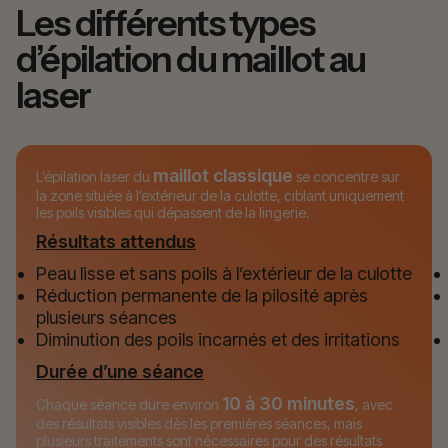
Les différents types
d’épilation du maillot au
laser
maillot classique
L’épilation laser du
se concentre sur
la zone située à l’extérieur de la culotte, ciblant uniquement
les poils visibles qui dépassent de la lingerie.
Résultats attendus
Peau lisse et sans poils à l’extérieur de la culotte
Réduction permanente de la pilosité après
plusieurs séances
Diminution des poils incarnés et des irritations
Durée d’une séance
10 à 30 minutes
Chaque séance dure environ
, avec
des résultats visibles dès les premières séances, mais
plusieurs traitements sont nécessaires pour des résultats