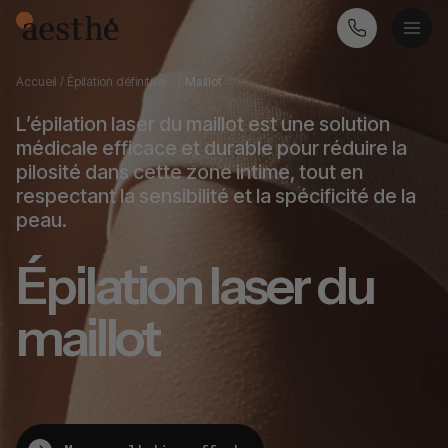
Accueil
/
Épilation définitive…
/
Maillot
L’épilation laser du maillot est une solution
médicale efficace et durable pour réduire la
pilosité dans cette zone intime, tout en
respectant la sensibilité et la spécificité de la
peau.
Épilation laser du
maillot