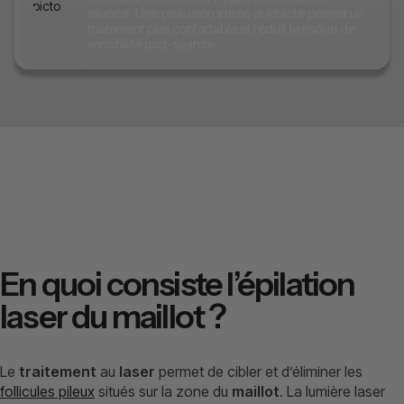
séance. Une peau non irritée et intacte permet un
traitement plus confortable et réduit le risque de
sensibilité post-séance.
En quoi consiste l’épilation
laser du maillot ?
Le
traitement
au
laser
permet de cibler et d’éliminer les
follicules pileux
situés sur la zone du
maillot
. La lumière laser