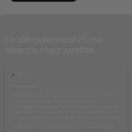
Le déroulement d’une
séance chez aesthé
AVANT
Préparation
Avant d’effectuer une première séance d’épilation laser du
maillot, il faut commencer par une première
consultation
où le praticien évalue la
peau
et les
poils
du
patient, discute des attentes et des résultats attendus, et
explique comment se déroule une séance d’épilation laser.
Quelques jours avant la séance, il faut vous raser la zone