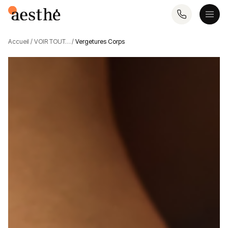
Accueil
/
VOIR TOUT…
/
Vergetures Corps