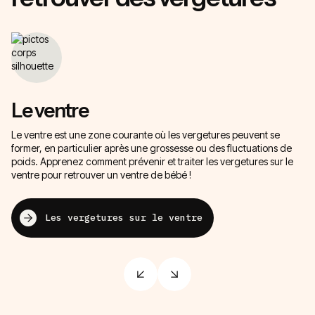
Le ventre
L
Le ventre est une zone courante où les vergetures peuvent se
Bi
former, en particulier après une grossesse ou des fluctuations de
af
poids. Apprenez comment prévenir et traiter les vergetures sur le
sp
ventre pour retrouver un ventre de bébé !
un
Les vergetures sur le ventre