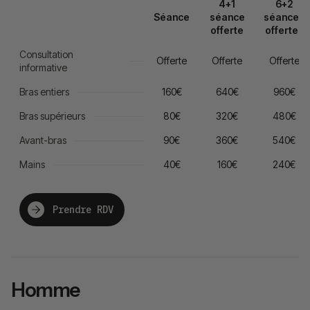
4+1
6+2
Séance
séance
séances
offerte
offertes
Consultation
Offerte
Offerte
Offerte
informative
Bras entiers
160€
640€
960€
Bras supérieurs
80€
320€
480€
Avant-bras
90€
360€
540€
Mains
40€
160€
240€
Prendre RDV
Homme