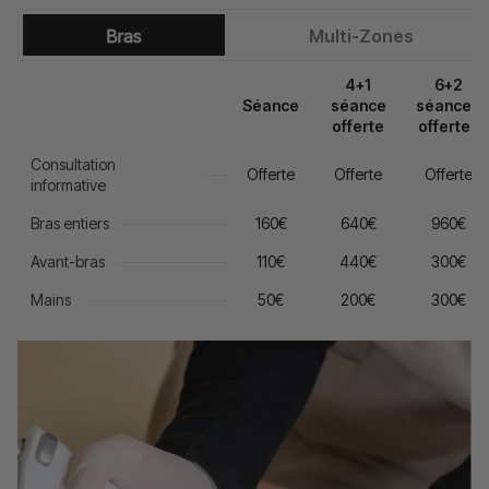
Bras
Multi-Zones
4+1
6+2
Séance
séance
séances
offerte
offertes
Consultation
Offerte
Offerte
Offerte
informative
Bras entiers
160€
640€
960€
Avant-bras
110€
440€
300€
Mains
50€
200€
300€