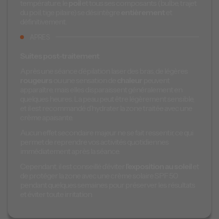
température, le
poil
et tous ses composants (bulbe, trajet
du poil, tige pilaire) se désintègre
entièrement
et
définitivement.
APRES
Suites post-traitement
Après une séance d’épilation laser des bras, de légères
rougeurs
ou une sensation de
chaleur
peuvent
apparaître, mais elles disparaissent généralement en
quelques heures. La peau peut être légèrement sensible,
et il est recommandé d’hydrater la zone traitée avec une
crème apaisante.
Aucun effet secondaire majeur ne se fait ressentir, ce qui
permet de reprendre vos activités quotidiennes
immédiatement après la séance.
Cependant, il est conseillé d’éviter
l’exposition au soleil
et
de protéger la zone avec une crème solaire SPF 50
pendant quelques semaines pour préserver les résultats
et éviter toute irritation.