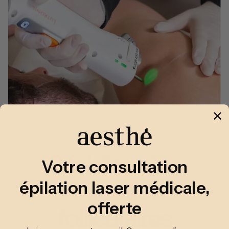
3 fois
*
moins
Votre consultation
d’infections
épilation laser médicale,
offerte
folliculaires