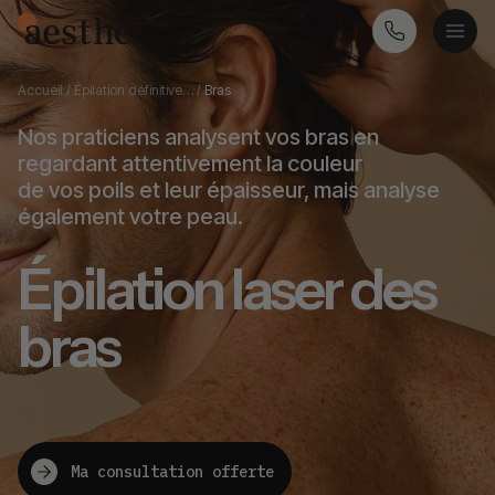
Accueil
/
Épilation définitive…
/
Bras
Nos praticiens analysent vos bras en
regardant attentivement la couleur
de vos poils et leur épaisseur, mais analyse
également votre peau.
Épilation laser des
bras
Ma consultation offerte