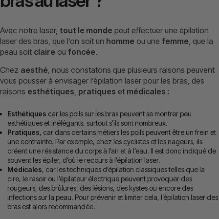
bras au laser ?
Avec notre laser,
tout le monde
peut effectuer une épilation
laser des bras, que l’on soit un
homme
ou une
femme
, que la
peau soit
claire
ou
foncée
.
Chez
aesthé
, nous constatons que plusieurs raisons peuvent
vous pousser à envisager l’épilation laser pour les bras, des
raisons
esthétiques
,
pratiques
et
médicales :
Esthétiques
car les poils sur les bras peuvent se montrer peu
esthétiques et inélégants, surtout s’ils sont nombreux.
Pratiques
, car dans certains métiers les poils peuvent être un frein et
une contrainte. Par exemple, chez les cyclistes et les nageurs, ils
créent une résistance du corps à l’air et à l’eau. Il est donc indiqué de
souvent les épiler, d’où le recours à l’épilation laser.
Médicales
, car les techniques d’épilation classiques telles que la
cire, le rasoir ou l’épilateur électrique peuvent provoquer des
rougeurs, des brûlures, des lésions, des kystes ou encore des
infections sur la peau. Pour prévenir et limiter cela, l’épilation laser des
bras est alors recommandée.