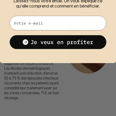
Laissez-nous votre email. On vous explique ce
qu'elle comprend et comment en bénéficier.
*Moins de folliculites avec le
Email
laser qu’avec le rasoir.
Les techniques d’épilation
classiques (rasoir, épilateur
électrique) provoquent des micro-
lésions cutanées favorisant les
folliculites, pseudofolliculites et
kystes pileux. L’épilation laser, en
éliminant durablement le follicule,
supprime ce risque à la source.
Les études dermatologiques
montrent une réduction d’environ
65 à 75 % des épisodes infectieux
récurrents chez les patients ayant
complété leur traitement laser sur
les zones concernées. *Cf. en bas
de page.