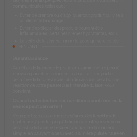
séances à venir, quelques recommandations vous seront
communiquées, telles que :
Éviter de prendre ou d’appliquer tout produit qui vise à
améliorer le
bronzage
,
Éviter d’appliquer des produits pouvant être
inflammables
(certaines crèmes hydratantes, etc.),
La veille de la séance,
raser
la zone qui sera traitée
PENDANT
Durant la séance
Au début de la séance, le praticien examine votre peau à
nouveau, puis effectue un test au laser sur une partie
délimitée de la zone à épiler afin de s’assurer de la bonne
réaction de votre peau et que l’intensité du laser vous
convient.
Quand toutes les bonnes conditions sont réunies, la
séance peut démarrer !
Vous portez tout au long de la séance des
lunettes
de
protection, à garder jusqu’à la fin pour protéger vos yeux
des flashs de lumière. Le laser fonctionne de manière
simple : en balayant la peau avec la lumière pulsée haute en