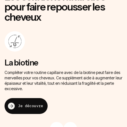
pour faire repousser les
cheveux
La biotine
L
Compléter votre routine capillaire avec de la biotine peut faire des
Le
merveilles pour vos cheveux. Ce supplément aide à augmenter leur
au
épaisseur et leur vitalité, tout en réduisant la fragilité et la perte
am
excessive.
re
Je découvre