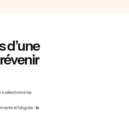
es d’une
révenir
 a sélectionné les
nnante et fatiguée :
le