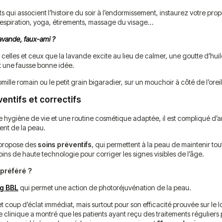
 qui associent l’histoire du soir à l’endormissement, instaurez votre prop
 respiration, yoga, étirements, massage du visage…
lavande, faux-ami ?
e celles et ceux que la lavande excite au lieu de calmer, une goutte d’huil
st une fausse bonne idée.
ille romain ou le petit grain bigaradier, sur un mouchoir à côté de l’oreil
entifs et correctifs
ygiène de vie et une routine cosmétique adaptée, il est compliqué d’ar
ment de la peau.
 propose des
soins préventifs
, qui permettent à la peau de maintenir tout
oins de haute technologie pour corriger les signes visibles de l’âge.
 préféré ?
g BBL
qui permet une action de photoréjuvénation de la peau.
et coup d’éclat immédiat, mais surtout pour son efficacité prouvée sur le l
e clinique a montré que les patients ayant reçu des traitements réguliers