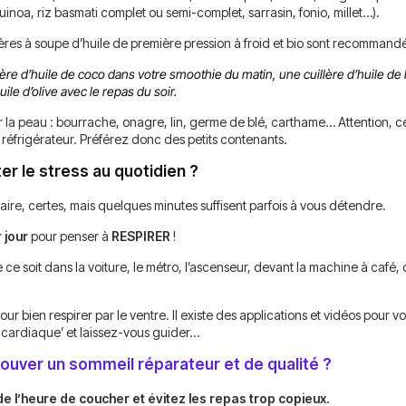
inoa, riz basmati complet ou semi-complet, sarrasin, fonio, millet…).
illères à soupe d’huile de première pression à froid et bio sont recommand
ère d’huile de coco dans votre smoothie du matin, une cuillère d’huile de 
uile d’olive avec le repas du soir.
 la peau : bourrache, onagre, lin, germe de blé, carthame… Attention, ces
 réfrigérateur. Préférez donc des petits contenants.
r le stress au quotidien ?
 faire, certes, mais quelques minutes suffisent parfois à vous détendre.
 jour
pour penser à
RESPIRER
!
 ce soit dans la voiture, le métro, l’ascenseur, devant la machine à café, 
ur bien respirer par le ventre. Il existe des applications et vidéos pour
cardiaque’ et laissez-vous guider…
uver un sommeil réparateur et de qualité ?
 l’heure de coucher et évitez les repas trop copieux.