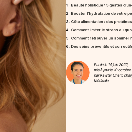
1.
Beauté holistique : 5 gestes d’u
2.
Booster l'hydratation de votre p
3.
Côté alimentation : des protéines
4.
Comment limiter le stress au quot
5.
Comment retrouver un sommeil ré
6.
Des soins préventifs et correctif
Publié le 14 juin 2022,
mis à jour le 10 octobre
par Kawtar Charif, cha
Médicale