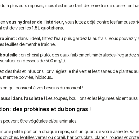
u à plusieurs reprises, mais il est important de remettre ce conseil en haut 
ien
vous hydrater de l’intérieur,
vous luttez déjà contre les fameuses r
al est de viser les
1,5L quotidiens.
 robinet
: dans l’idéal, filtrez l’eau puis gardez là au frais. Vous pouvez 
es feuilles de menthe fraîche.
bouteille
: on choisit plutôt des eaux faiblement minéralisées (regardez su
t se situer en dessous de 500 mg/L).
ez des thés et infusions : privilégiez le thé vert et les tisanes de plantes
, menthe poivrée, hibiscus…
fusion qui convient à vos besoins du moment !
aussi dans l’assiette
! Les soupes, bouillons et les légumes aident aussi
ion : des protéines et du bon gras !
les peuvent être végétales et/ou animales.
oir une petite portion à chaque repas, soit un quart de votre assiette. Varie
chiches, lentilles vertes ou corail, haricots plats, blancs, rouges et proté