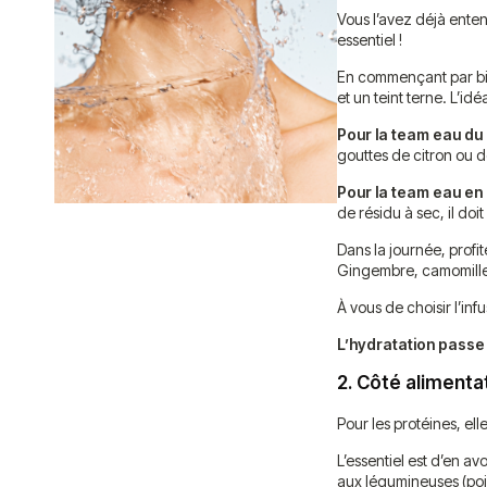
Vous l’avez déjà entend
essentiel !
En commençant par b
et un teint terne. L’idé
Pour la team eau du
gouttes de citron ou d
Pour la team eau en 
de résidu à sec, il doi
Dans la journée, profit
Gingembre, camomille
À vous de choisir l’in
L’hydratation passe 
2.
Côté alimentat
Pour les protéines, el
L’essentiel est d’en av
aux légumineuses (pois 