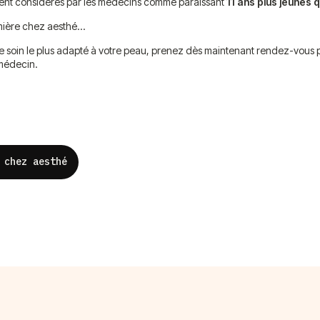
ient considérés par les médecins comme paraissant
11 ans plus jeunes 
emière chez aesthé…
 le soin le plus adapté à votre peau, prenez dès maintenant rendez-vous
 médecin.
 chez aesthé