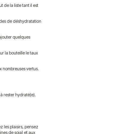
de la liste tant il est
ides de déshydratation
y ajouter quelques
r la bouteille le taux
 aux nombreuses vertus.
 à rester hydraté(e).
z les plaisirs, pensez
ines de soja) et aux