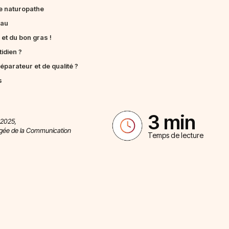
ne naturopathe
eau
 et du bon gras !
idien ?
parateur et de qualité ?
s
3 min
 2025,
rgée de la Communication
Temps de lecture