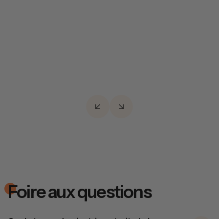
Raffermir et redessiner les contours du visage
en stimulant le tissu sous-cutané, sans chirurgie.
Foire aux questions