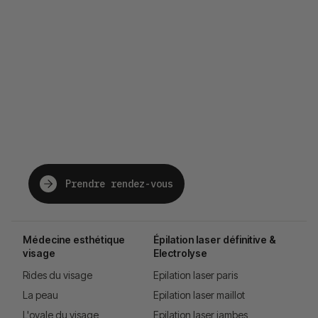
The future of beauty,
just for you.
Prendre rendez-vous
Médecine esthétique
Épilation laser définitive &
visage
Electrolyse
Rides du visage
Epilation laser paris
La peau
Epilation laser maillot
L'ovale du visage
Epilation laser jambes