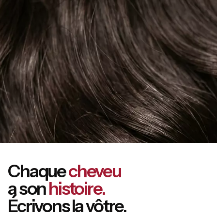
Chaque
cheveu
a son
histoire.
Écrivons la vôtre.