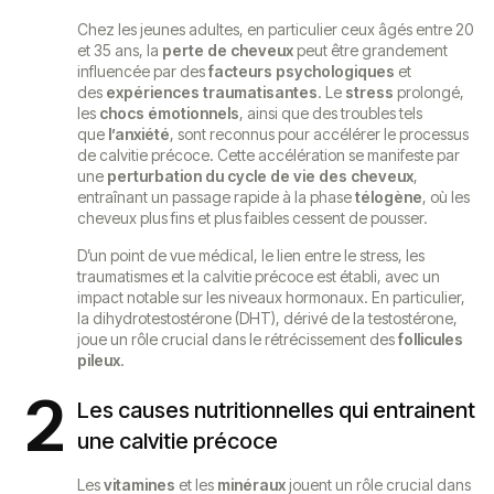
Chez les jeunes adultes, en particulier ceux âgés entre 20
et 35 ans, la
perte de cheveux
peut être grandement
influencée par des
facteurs psychologiques
et
des
expériences traumatisantes
. Le
stress
prolongé,
les
chocs émotionnels
, ainsi que des troubles tels
que
l’anxiété
, sont reconnus pour accélérer le processus
de calvitie précoce. Cette accélération se manifeste par
une
perturbation du cycle de vie des cheveux
,
entraînant un passage rapide à la phase
télogène
, où les
cheveux plus fins et plus faibles cessent de pousser.
D’un point de vue médical, le lien entre le stress, les
traumatismes et la calvitie précoce est établi, avec un
impact notable sur les niveaux hormonaux. En particulier,
la dihydrotestostérone (DHT), dérivé de la testostérone,
joue un rôle crucial dans le rétrécissement des
follicules
pileux
.
2
Les causes nutritionnelles qui entrainent
une calvitie précoce
Les
vitamines
et les
minéraux
jouent un rôle crucial dans