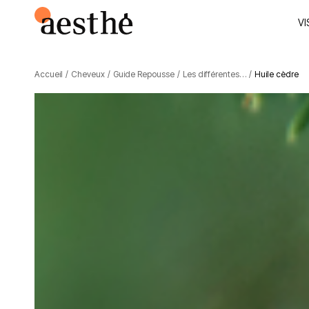
VI
Accueil
/
Cheveux
/
Guide Repousse
/
Les différentes…
/
Huile cèdre