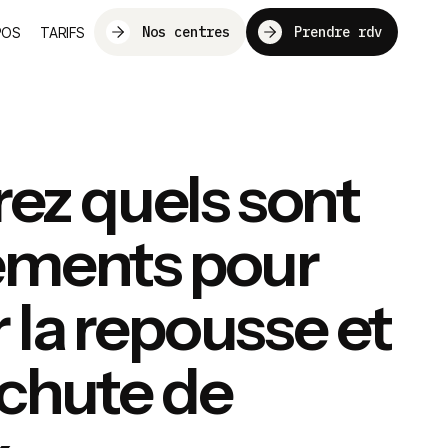
Nos centres
Prendre rdv
POS
TARIFS
ez quels sont
tements pour
r la repousse et
a chute de