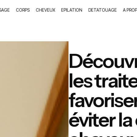
SAGE
CORPS
CHEVEUX
EPILATION
DETATOUAGE
A PRO
Découvr
les trai
favorise
éviter l