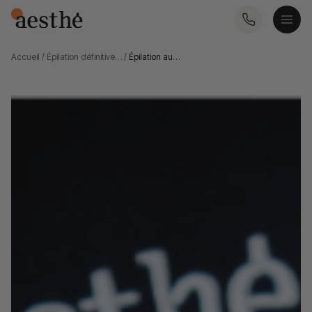
Accueil
/
Épilation définitive…
/
Épilation au…