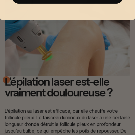
L’épilation laser est-elle
vraiment douloureuse ?
L’épilation au laser est efficace, car elle chauffe votre
follicule pileux. Le faisceau lumineux du laser à une certaine
longueur d’onde détruit le follicule pileux en profondeur
jusqu’au bulbe, ce qui empêche les poils de repousser. De