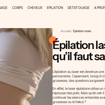
SAGE
CORPS
CHEVEUX
EPILATION
DETATOUAGE
A PRO
Accueil
/
Épilation laser…
Épilation la
qu’il faut s
L’épilation au laser est devenue une
permanente. Cependant, lorsqu’il s’
grossesse, des questions surgissent
En effet, le laser épilatoire utilise u
repousse des poils. Mais qu’en est-il
continuer les séances entamées avant
grossesse ou le fœtus ?