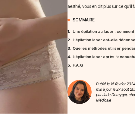
aesthé, vous en dit plus sur ce qu’il f
SOMMAIRE
1.
Une épilation au laser : comment
2.
L’épilation laser est-elle décons
3.
Quelles méthodes utiliser pendan
4.
L’épilation laser après l’accouc
5.
F.A.Q
Publié le 15 février 2024
mis à jour le 27 août 20
par Jade Dereyger, ch
Médicale