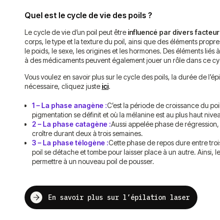
Quel est le cycle de vie des poils ?
Le cycle de vie d’un poil peut être
influencé par divers facteu
corps, le type et la texture du poil, ainsi que des éléments prop
le poids, le sexe, les origines et les hormones. Des éléments liés 
à des médicaments peuvent également jouer un rôle dans ce cy
Vous voulez en savoir plus sur le cycle des poils, la durée de l’é
nécessaire, cliquez juste
ici
.
1 – La phase anagène :
C’est la période de croissance du poil
pigmentation se définit et où la mélanine est au plus haut nive
2 – La phase catagène :
Aussi appelée phase de régression, 
croître durant deux à trois semaines.
3 – La phase télogène :
Cette phase de repos dure entre trois
poil se détache et tombe pour laisser place à un autre. Ainsi, l
permettre à un nouveau poil de pousser.
En savoir plus sur l’épilation laser