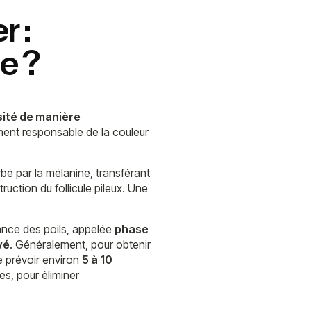
r :
e ?
sité de manière
ment responsable de la couleur
rbé par la mélanine, transférant
truction du follicule pileux. Une
ance des poils, appelée
phase
vé
. Généralement, pour obtenir
 prévoir environ
5 à 10
s, pour éliminer