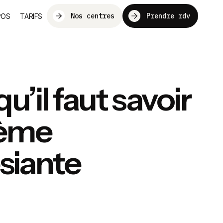
Nos centres
Prendre rdv
POS
TARIFS
u’il faut savoir
rème
siante