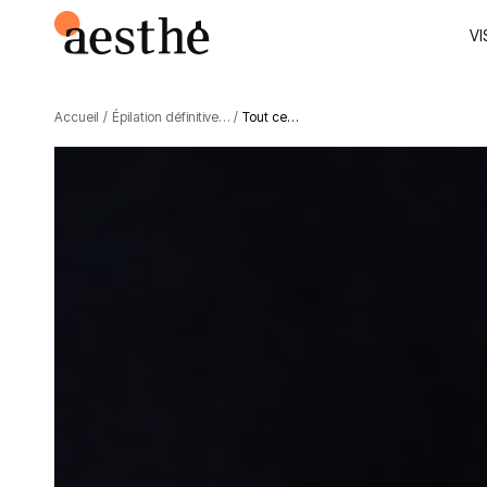
VI
Accueil
/
Épilation définitive…
/
Tout ce…