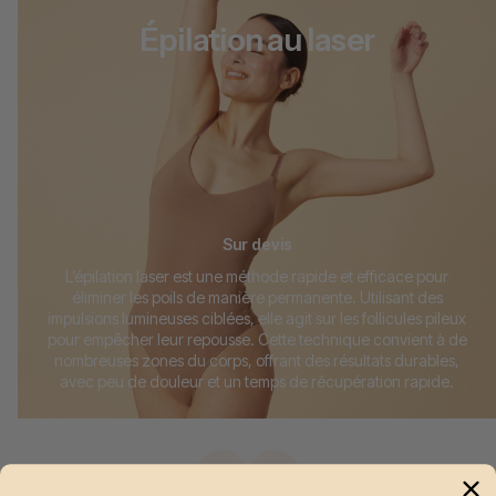
Épilation au laser
Sur devis
L’épilation laser est une méthode rapide et efficace pour
éliminer les poils de manière permanente. Utilisant des
impulsions lumineuses ciblées, elle agit sur les follicules pileux
pour empêcher leur repousse. Cette technique convient à de
nombreuses zones du corps, offrant des résultats durables,
avec peu de douleur et un temps de récupération rapide.