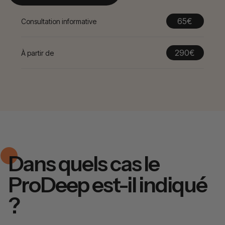
65€
Consultation informative
290€
À partir de
Dans quels cas le
ProDeep est-il indiqué
?