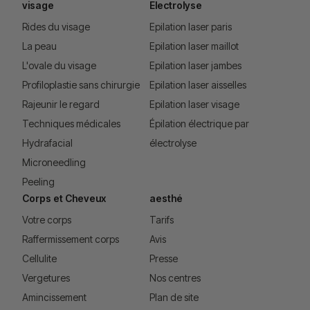
visage
Electrolyse
Rides du visage
Epilation laser paris
La peau
Epilation laser maillot
L'ovale du visage
Epilation laser jambes
Profiloplastie sans chirurgie
Epilation laser aisselles
Rajeunir le regard
Epilation laser visage
Techniques médicales
Épilation électrique par
Hydrafacial
électrolyse
Microneedling
Peeling
Corps et Cheveux
aesthé
Votre corps
Tarifs
Raffermissement corps
Avis
Cellulite
Presse
Vergetures
Nos centres
Amincissement
Plan de site