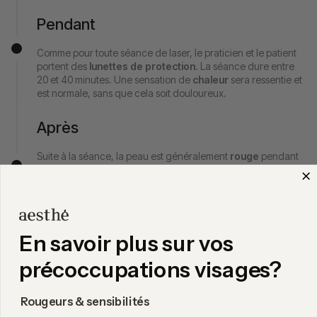
Pendant
Comme pour toute séance de laser, le praticien et le patient
portent des
lunettes de protection
. La séance dure entre
20 et 40 minutes. Une sensation de
chaleur
sera ressentie et
est normale, sans que cela soit douloureux.
Après
Suite à la séance, la peau est généralement
rouge
pendant
quelques heures, et un
œdème
(gonflement) peut persister
jusqu’à 24-48h, une éviction sociale peut-être nécessaire.
Globalement, un traitement laser ProDeep n’engendre pas de
longue éviction sociale, d’autant qu’il est possible de se
remaquiller dans les jours suivants la séance.
En savoir plus sur vos
précoccupations visages?
Rougeurs & sensibilités