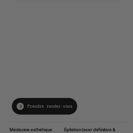
The future of beauty,
just for you.
Prendre rendez-vous
Médecine esthétique
Épilation laser définitive &