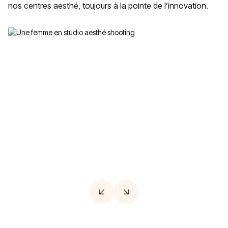
nos centres aesthé, toujours à la pointe de l’innovation.
Acide hyaluronique
Redonner du volume et de l’hydratation à la peau
pour un effet repulpé immédiat.