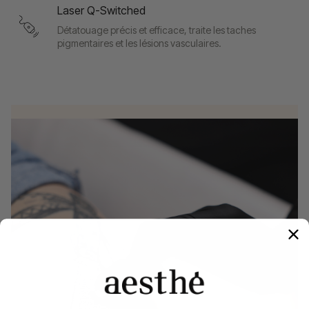
Laser Q-Switched
Détatouage précis et efficace, traite les taches
pigmentaires et les lésions vasculaires.