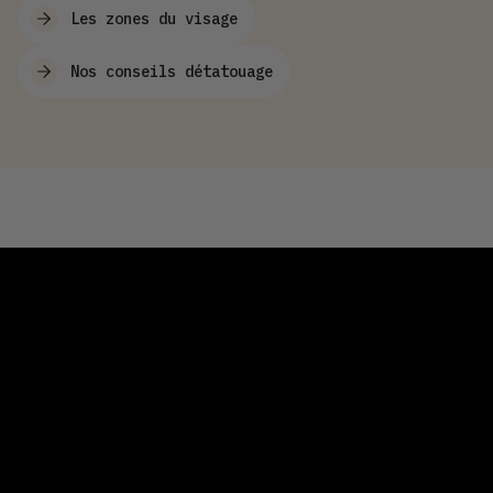
Les zones du visage
Nos conseils détatouage
FAQ sur le processus de
cicatrisation après une
séance de détatouage
laser