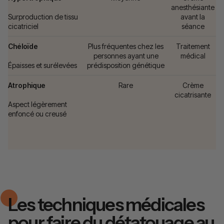
anesthésiante
Surproduction de tissu
avant la
cicatriciel
séance
Chéloïde
Plus fréquentes chez les
Traitement
personnes ayant une
médical
Épaisses et surélevées
prédisposition génétique
Atrophique
Rare
Crème
cicatrisante
Aspect légèrement
enfoncé ou creusé
Les techniques médicales
pour faire du détatouage au