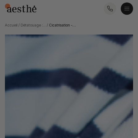
Accueil
/
Détatouage :…
/
Cicatrisation -…