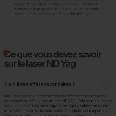
soins post-opératoires détaillées. Cela peut inclure le
maintien de la
propreté
de la zone,
l’éviction solaire
et
l’abstention d’activités susceptibles
d’irriter
la peau.
Ce que vous devez savoir
sur le laser ND Yag
Y a-t-il des effets secondaires ?
Oui, il est possible de ressentir certains effets secondaires après
une séance de détatouage au laser ND:YAG. Cela peut inclure une
sensation de
brûlure
, une
rougeur
, un léger
gonflement
et une
sensibilité
accrue de la peau traitée. Ces effets sont temporaires
et disparaissent dans les jours qui suivent la séance.