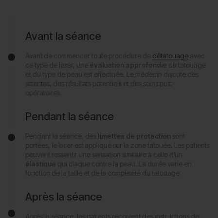
Avant la séance
Avant de commencer toute procédure de
détatouage
avec
ce type de laser, une
évaluation approfondie
du tatouage
et du type de peau est effectuée. Le médecin discute des
attentes, des résultats potentiels et des soins post-
opératoires.
Pendant la séance
Pendant la séance, des
lunettes de protection
sont
portées, le laser est appliqué sur la zone tatouée. Les patients
peuvent ressentir une sensation similaire à celle d’un
élastique
qui claque contre la peau. La durée varie en
fonction de la taille et de la complexité du tatouage.
Après la séance
Après la séance, les patients reçoivent des instructions de