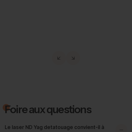
Effacez les tatouages en douceur grâce à une
technologie innovante, respectueuse de votre
peau.
Foire aux questions
Le laser ND Yag detatouage convient-il à