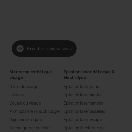
The future of beauty,
just for you.
Prendre rendez-vous
Médecine esthétique
Épilation laser définitive &
visage
Electrolyse
Rides du visage
Epilation laser paris
La peau
Epilation laser maillot
L'ovale du visage
Epilation laser jambes
Profiloplastie sans chirurgie
Epilation laser aisselles
Rajeunir le regard
Epilation laser visage
Techniques médicales
Épilation électrique par