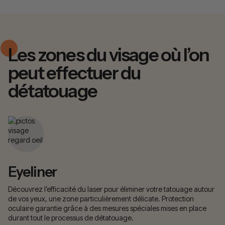
Les zones du visage où l’on
peut effectuer du
détatouage
Eyeliner
S
Découvrez l’efficacité du laser pour éliminer votre tatouage autour
Di
de vos yeux, une zone particulièrement délicate. Protection
dé
oculaire garantie grâce à des mesures spéciales mises en place
ju
durant tout le processus de détatouage.
ac