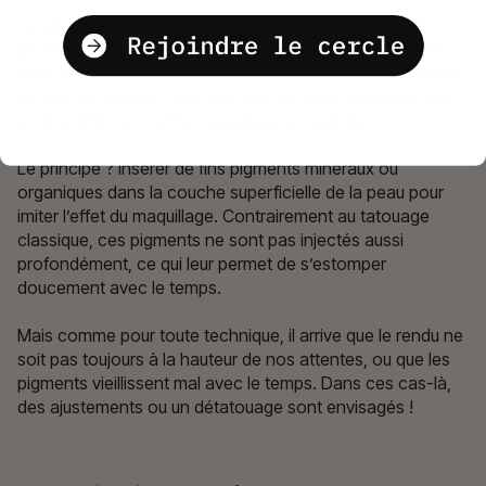
Le tatouage cosmétique, aussi appelé maquillage
permanent ou micropigmentation, séduit de plus en plus
dans l’univers de la beauté. Et pour cause, cette technique
permet de sublimer naturellement les traits du visage tout
en simplifiant la routine maquillage au quotidien.
Le principe ? Insérer de fins pigments minéraux ou
organiques dans la couche superficielle de la peau pour
imiter l’effet du maquillage. Contrairement au tatouage
classique, ces pigments ne sont pas injectés aussi
profondément, ce qui leur permet de s’estomper
doucement avec le temps.
Mais comme pour toute technique, il arrive que le rendu ne
soit pas toujours à la hauteur de nos attentes, ou que les
pigments vieillissent mal avec le temps. Dans ces cas-là,
des ajustements ou un détatouage sont envisagés !