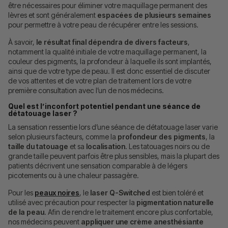
être nécessaires pour éliminer votre maquillage permanent des
lèvres et sont généralement
espacées de plusieurs semaines
pour permettre à votre peau de récupérer entre les sessions.
À savoir,
le résultat final dépendra de divers facteurs
,
notamment la qualité initiale de votre maquillage permanent, la
couleur des pigments, la profondeur à laquelle ils sont implantés,
ainsi que de votre type de peau. Il est donc essentiel de discuter
de vos attentes et de votre plan de traitement lors de votre
première consultation avec l’un de nos médecins.
Quel est l’inconfort potentiel pendant une séance de
détatouage laser ?
La sensation ressentie lors d’une séance de détatouage laser varie
selon plusieurs facteurs, comme la
profondeur des pigments
, la
taille du tatouage
et sa
localisation
. Les tatouages noirs ou de
grande taille peuvent parfois être plus sensibles, mais la plupart des
patients décrivent une sensation comparable à de légers
picotements ou à une chaleur passagère.
Pour les
peaux noires
, le
laser Q-Switched
est bien toléré et
utilisé avec précaution pour respecter la
pigmentation naturelle
de la peau
. Afin de rendre le traitement encore plus confortable,
nos médecins peuvent
appliquer une crème anesthésiante