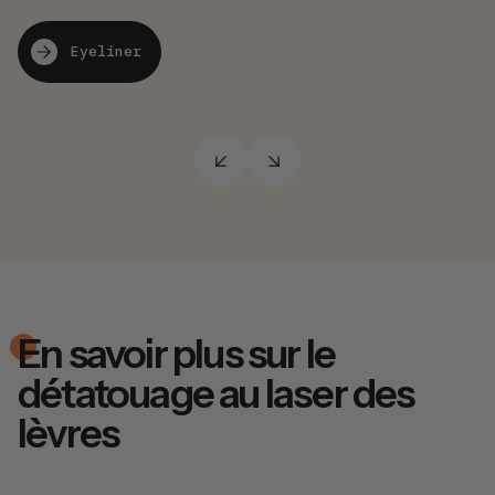
re
Eyeliner
En savoir plus sur le
détatouage au laser des
lèvres