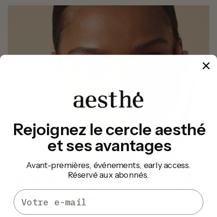
Rejoignez le cercle aesthé
et ses avantages
Avant-premières, événements, early access.
Réservé aux abonnés.
Qu’est-ce que le tatouage
cosmétique ?
Email