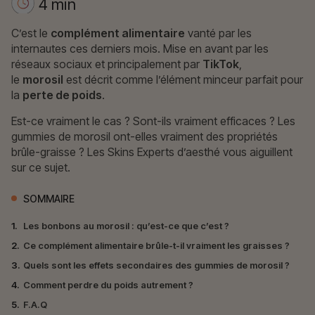
4 min
C’est le
complément alimentaire
vanté par les
internautes ces derniers mois. Mise en avant par les
réseaux sociaux et principalement par
TikTok
,
le
morosil
est décrit comme l’élément minceur parfait pour
la
perte de poids
.
Est-ce vraiment le cas ? Sont-ils vraiment efficaces ? Les
gummies de morosil ont-elles vraiment des propriétés
brûle-graisse ? Les Skins Experts d’aesthé vous aiguillent
sur ce sujet.
SOMMAIRE
1.
Les bonbons au morosil : qu’est-ce que c’est ?
2.
Ce complément alimentaire brûle-t-il vraiment les graisses ?
3.
Quels sont les effets secondaires des gummies de morosil ?
4.
Comment perdre du poids autrement ?
5.
F.A.Q