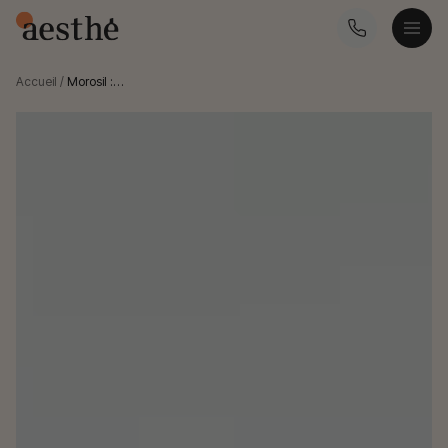
Accueil
/
Morosil :…