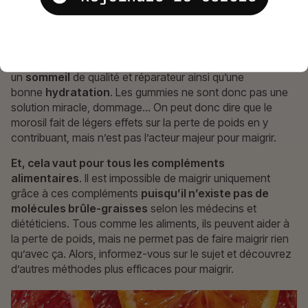
morosil que vous allez maigrir. En effet,
le complément
alimentaire peut contribuer à la perte de poids
, mais
ne va jamais permettre de perdre énormément de poids à
lui tout seul. Rien ne remplace une
alimentation
saine et
équilibrée, une
activité physique
et régulière,
un
sommeil
de qualité et réparateur ainsi qu’une
bonne
hydratation
. Les gummies ne sont donc pas une
solution miracle, dommage… On peut donc dire que le
morosil fait de légers effets sur la perte de poids en y
contribuant, mais n’est pas l’acteur majeur pour maigrir.
Et, cela vaut pour tous les compléments
alimentaires
. Il est impossible de maigrir uniquement
grâce à ces compléments
puisqu’il n’existe pas de
molécules brûle-graisses
selon les médecins et
diététiciens. Tous comme les aliments, ils peuvent aider à
la perte de poids, mais ne permet pas de faire maigrir rien
qu’avec ça. Alors, informez-vous sur le sujet et découvrez
d’autres méthodes plus efficaces pour maigrir.