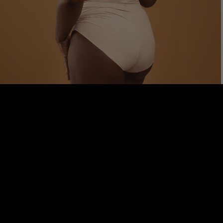
Ma consultation offerte
06.08.26
Comment perdre sa culotte de
cheval : voici nos 5 conseils
5 conseils pour éliminer la culotte de cheval. Entre alimentation,
hydratation, sport, massage et médecine esthétique, découvrez
ces astuces miracles pour s’en débarrasser.