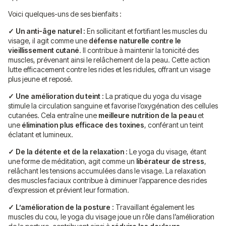
Voici quelques-uns de ses bienfaits :
✓ Un anti-âge naturel :
En sollicitant et fortifiant les muscles du
visage, il agit comme une
défense naturelle contre le
vieillissement cutané
. Il contribue à maintenir la tonicité des
muscles, prévenant ainsi le relâchement de la peau. Cette action
lutte efficacement contre les rides et les ridules, offrant un visage
plus jeune et reposé.
✓ Une amélioration du teint :
La pratique du yoga du visage
stimule la circulation sanguine et favorise l’oxygénation des cellules
cutanées. Cela entraîne une
meilleure nutrition de la peau
et
une
élimination plus efficace des toxines
, conférant un teint
éclatant et lumineux.
✓ De la détente et de la relaxation :
Le yoga du visage, étant
une forme de méditation, agit comme un
libérateur de stress
,
relâchant les tensions accumulées dans le visage. La relaxation
des muscles faciaux contribue à diminuer l’apparence des rides
d’expression et prévient leur formation.
✓ L’amélioration de la posture :
Travaillant également les
muscles du cou, le yoga du visage joue un rôle dans l’amélioration