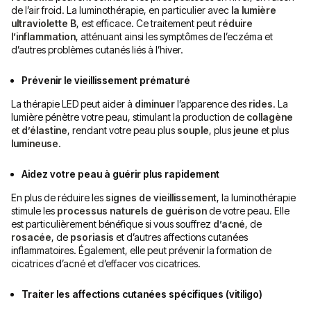
de l’air froid. La luminothérapie, en particulier avec
la lumière
ultraviolette B
, est efficace. Ce traitement peut
réduire
l’inflammation
, atténuant ainsi les symptômes de l’eczéma et
d’autres problèmes cutanés liés à l’hiver.
Prévenir le vieillissement prématuré
La thérapie LED peut aider à
diminuer
l’apparence des
rides
. La
lumière pénètre votre peau, stimulant la production de
collagène
et
d’élastine
, rendant votre peau plus
souple
, plus
jeune
et plus
lumineuse
.
Aidez votre peau à guérir plus rapidement
En plus de réduire les
signes de vieillissement
, la luminothérapie
stimule les
processus naturels de guérison
de votre peau. Elle
est particulièrement bénéfique si vous souffrez
d’acné
, de
rosacée
, de
psoriasis
et d’autres affections cutanées
inflammatoires. Également, elle peut prévenir la formation de
cicatrices d’acné et d’effacer vos cicatrices.
Traiter les affections cutanées spécifiques (vitiligo)