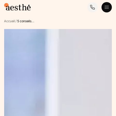
Accueil
/
5 conseils…