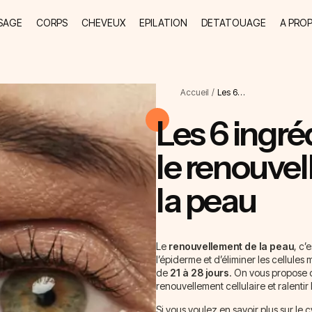
SAGE
CORPS
CHEVEUX
EPILATION
DETATOUAGE
A PRO
Accueil
/
Les 6…
Les 6 ingré
le renouvel
la peau
Le
renouvellement de la peau
, c’e
l’épiderme et d’éliminer les cellules
de
21 à 28 jours
. On vous propose d
renouvellement cellulaire et ralentir 
Si vous voulez en savoir plus sur le 