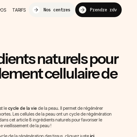
Nos centres
Prendre rdv
POS
TARIFS
dients naturels pour
lement cellulaire de
st le
cycle de la vie
de la peau. Il permet de régénérer
 mortes. Les cellules de la peau ont un cycle de régénération
ans cet article 8 ingrédients naturels pour favoriser le
le vieillissement de la peau !
cycle de la régénération des tissus, cliquez juste
ici
.