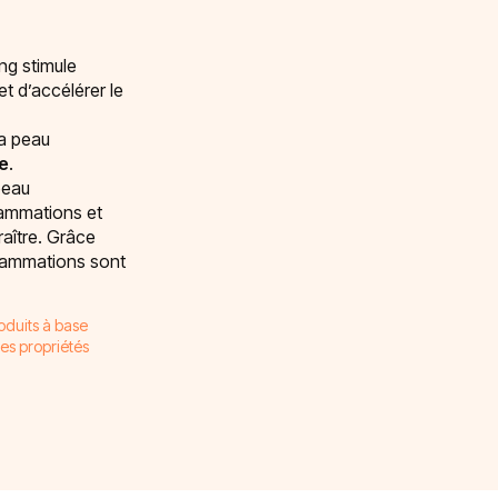
ng stimule
t d’accélérer le
la peau
e
.
peau
flammations et
raître. Grâce
flammations sont
roduits à base
ses propriétés