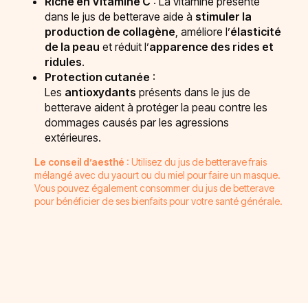
Riche en Vitamine C
: La vitamine présente
dans le jus de betterave aide à
stimuler la
production de collagène
, améliore l’
élasticité
de la peau
et réduit l’
apparence des rides et
ridules
.
Protection cutanée
:
Les
antioxydants
présents dans le jus de
betterave aident à protéger la peau contre les
dommages causés par les agressions
extérieures.
Le conseil d’aesthé
: Utilisez du jus de betterave frais
mélangé avec du yaourt ou du miel pour faire un masque.
Vous pouvez également consommer du jus de betterave
pour bénéficier de ses bienfaits pour votre santé générale.