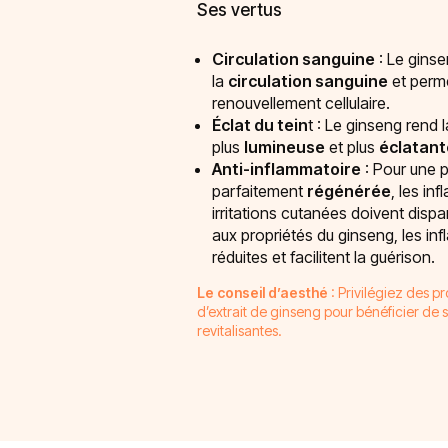
Ses vertus
Circulation sanguine
: Le ginse
la
circulation sanguine
et perme
renouvellement cellulaire.
Éclat du tein
t : Le ginseng rend 
plus
lumineuse
et plus
éclatant
Anti-inflammatoire
: Pour une 
parfaitement
régénérée
, les in
irritations cutanées doivent dispa
aux propriétés du ginseng, les in
réduites et facilitent la guérison.
Le conseil d’aesthé
: Privilégiez des p
d’extrait de ginseng pour bénéficier de 
revitalisantes.