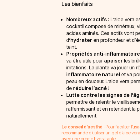
Les bienfaits
Nombreux actifs
: L’aloe vera es
cockatil composé de minéraux, v
acides aminés. Ces actifs vont p
d’
hydrater
en profondeur et d’
é
teint.
Propriétés anti-inflammatoir
va être utile pour
apaiser
les brûl
irritations. La plante va jouer un rô
inflammatoire naturel
et va pou
peau en douceur. L’aloe vera per
de
réduire l’acné
!
Lutte contre les signes de l’â
permettre de ralentir le vieilliss
raffermissant et en retendant la 
naturellement.
Le conseil d’aesthé
: Pour faciliter l’u
recommande d’utiliser un gel d’aloe ver
avec une crème hydratante.