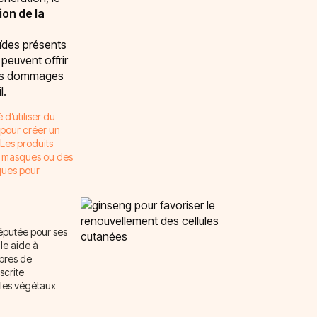
ion de la
ïdes présents
peuvent offrir
les dommages
l.
 d’utiliser du
pour créer un
 Les produits
es masques ou des
ques pour
éputée pour ses
lle aide à
ibres de
scrite
 les végétaux