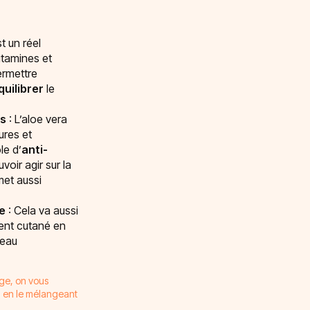
t un réel
itamines et
ermettre
quilibrer
le
es
: L’aloe vera
ures et
le d’
anti-
voir agir sur la
met aussi
ge
: Cela va aussi
ement cutané en
peau
sage, on vous
a en le mélangeant