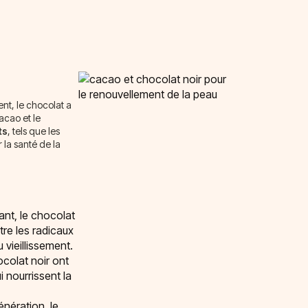
t, le chocolat a
acao et le
ts
, tels que les
 la santé de la
ant, le chocolat
re les radicaux
u vieillissement.
ocolat noir ont
i nourrissent la
énération, le