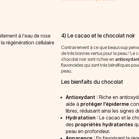
4) Le cacao et le chocolat noir
Contrairement à ce que beaucoup pensen
de très bonnes vertus pour la peau ! Le c
chocolat noir sont riches en
antioxydan
flavonoïdes qui sont très bénéfiques pour
peau.
Les bienfaits du chocolat
Antioxydant
: Riche en antioxyd
aide à
protéger l’épiderme
cont
libres, réduisant ainsi les signes d
Hydratation
: Le cacao et le ch
des
propriétés
hydratantes
qu
peau en profondeur.
Apparence
: En favorisant la rég