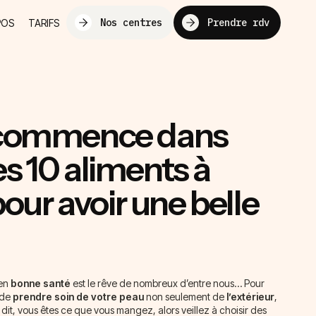
Nos centres
Prendre rdv
POS
TARIFS
 commence dans
 les 10 aliments à
pour avoir une belle
 en
bonne
santé
est le rêve de nombreux d’entre nous… Pour
l de
prendre soin de votre peau
non seulement de
l’extérieur
,
it, vous êtes ce que vous mangez, alors veillez à choisir des