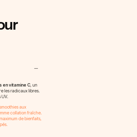
our
s en vitamine C
, un
e les radicaux libres.
s UV.
 smoothies aux
omme collation fraîche.
le maximum de bienfaits,
pés.