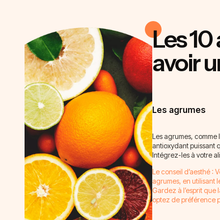
Les 10 
avoir u
Les agrumes
Les agrumes, comme le
antioxydant puissant q
Intégrez-les à votre a
Le conseil d’aesthé : 
agrumes, en utilisant 
Gardez à l’esprit que l
optez de préférence p