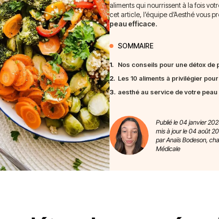
aliments qui nourrissent à la fois v
cet article, l’équipe d’Aesthé vous 
peau efficace.
SOMMAIRE
1.
Nos conseils pour une détox de 
2.
Les 10 aliments à privilégier pour
3.
aesthé au service de votre peau 
Publié le 04 janvier 202
mis à jour le 04 août 2
par Anaïs Bodeson, ch
Médicale