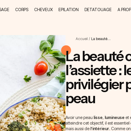
SAGE
CORPS
CHEVEUX
EPILATION
DETATOUAGE
A PRO
Accueil
/
La beauté…
La beauté
l’assiette :
privilégier 
peau
Avoir une peau
lisse
,
lumineuse
et
atteindre cet objectif, il est essentie
mais aussi de
l’intérieur
. Comme on d