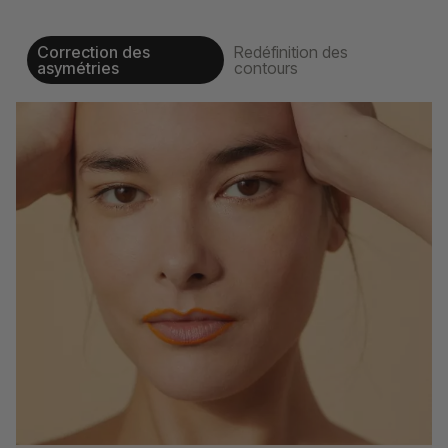
Correction des
Redéfinition des
asymétries
contours