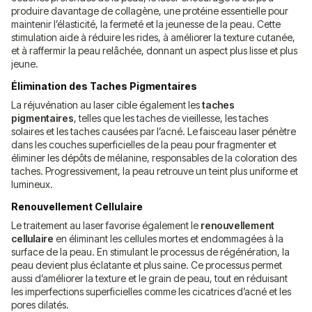
produire davantage de collagène, une protéine essentielle pour
maintenir l’élasticité, la fermeté et la jeunesse de la peau. Cette
stimulation aide à réduire les rides, à améliorer la texture cutanée,
et à raffermir la peau relâchée, donnant un aspect plus lisse et plus
jeune.
Élimination des Taches Pigmentaires
La réjuvénation au laser cible également les
taches
pigmentaires
, telles que les taches de vieillesse, les taches
solaires et les taches causées par l’acné. Le faisceau laser pénètre
dans les couches superficielles de la peau pour fragmenter et
éliminer les dépôts de mélanine, responsables de la coloration des
taches. Progressivement, la peau retrouve un teint plus uniforme et
lumineux.
Renouvellement Cellulaire
Le traitement au laser favorise également le
renouvellement
cellulaire
en éliminant les cellules mortes et endommagées à la
surface de la peau. En stimulant le processus de régénération, la
peau devient plus éclatante et plus saine. Ce processus permet
aussi d’améliorer la texture et le grain de peau, tout en réduisant
les imperfections superficielles comme les cicatrices d’acné et les
pores dilatés.