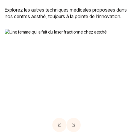
Explorez les autres techniques médicales proposées dans
nos centres aesthé, toujours à la pointe de l’innovation.
Laser fractionné
Améliorer la texture de la peau et atténuer les
imperfections en stimulant le renouvellement
cellulaire en profondeur pour un effet rajeuni et
lissé.