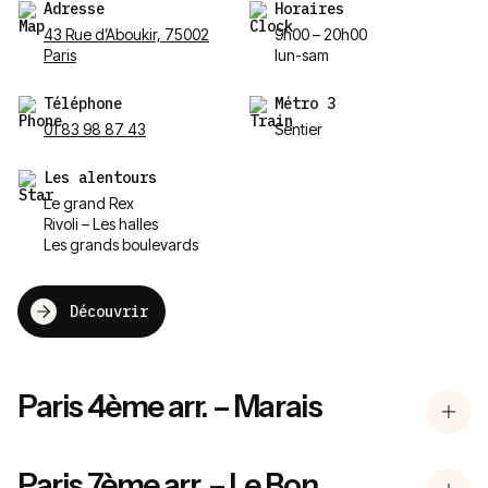
Adresse
Horaires
43 Rue d’Aboukir, 75002
9h00 – 20h00
Paris
lun-sam
Téléphone
Métro 3
01 83 98 87 43
Sentier
Les alentours
Le grand Rex
Rivoli – Les halles
Les grands boulevards
Découvrir
Paris 4ème arr. – Marais
Paris 7ème arr. – Le Bon