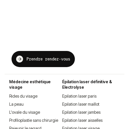
The future of beauty,
just for you.
Prendre rendez-vous
Médecine esthétique
Épilation laser définitive &
visage
Electrolyse
Rides du visage
Epilation laser paris
La peau
Epilation laser maillot
L'ovale du visage
Epilation laser jambes
Profiloplastie sans chirurgie
Epilation laser aisselles
Rajeunir le regard
Epilation laser visage