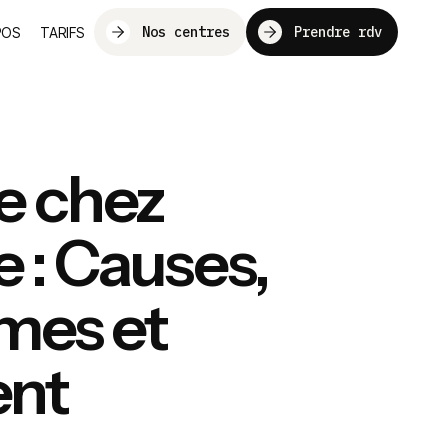
Nos centres
Prendre rdv
POS
TARIFS
e chez
 : Causes,
mes et
ent