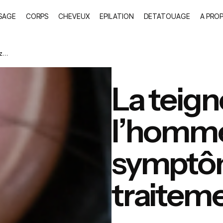
SAGE
CORPS
CHEVEUX
EPILATION
DETATOUAGE
A PRO
ez…
La teign
l’homme
symptô
traitem