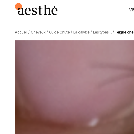
VI
Accueil
/
Cheveux
/
Guide Chute
/
La calvitie
/
Les types…
/
Teigne ch