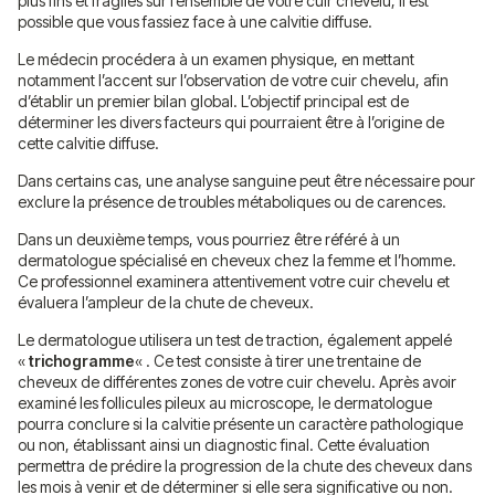
plus fins et fragiles sur l’ensemble de votre cuir chevelu, il est
possible que vous fassiez face à une calvitie diffuse.
Le médecin procédera à un examen physique, en mettant
notamment l’accent sur l’observation de votre cuir chevelu, afin
d’établir un premier bilan global. L’objectif principal est de
déterminer les divers facteurs qui pourraient être à l’origine de
cette calvitie diffuse.
Dans certains cas, une analyse sanguine peut être nécessaire pour
exclure la présence de troubles métaboliques ou de carences.
Dans un deuxième temps, vous pourriez être référé à un
dermatologue spécialisé en cheveux chez la femme et l’homme.
Ce professionnel examinera attentivement votre cuir chevelu et
évaluera l’ampleur de la chute de cheveux.
Le dermatologue utilisera un test de traction, également appelé
«
trichogramme
« . Ce test consiste à tirer une trentaine de
cheveux de différentes zones de votre cuir chevelu. Après avoir
examiné les follicules pileux au microscope, le dermatologue
pourra conclure si la calvitie présente un caractère pathologique
ou non, établissant ainsi un diagnostic final. Cette évaluation
permettra de prédire la progression de la chute des cheveux dans
les mois à venir et de déterminer si elle sera significative ou non.