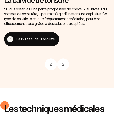
La calvitie de tonsure
L
Si vous observez une perte progressive de cheveux au niveau du
Vo
sommet de votre tête, il pourrait s’agir d’une tonsure capillaire. Ce
? 
type de calvitie, bien que fréquemment héréditaire, peut être
pe
efficacement traité grâce à des solutions adaptées.
ch
Calvitie de tonsure
Les techniques médicales