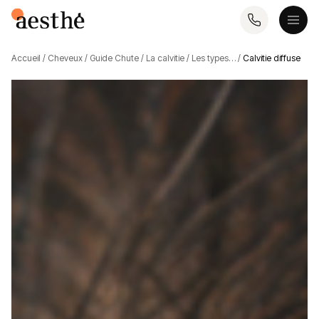
Accueil
/
Cheveux
/
Guide Chute
/
La calvitie
/
Les types…
/
Calvitie diffuse