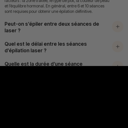
facteurs : la zone traitée, le type de poil, la couleur de peau
et l’équilibre hormonal. En général, entre 6 et 10 séances
sont requises pour obtenir une épilation définitive.
Peut-on s’épiler entre deux séances de
laser ?
Quel est le délai entre les séances
d’épilation laser ?
Quelle est la durée d’une séance
d’épilation laser ?
Pourquoi plusieurs séances sont
nécessaires pour une épilation au laser ?
Est-il possible de faire moins de séances
si j’ai peu de poils ?
Que se passe-t-il après une séance