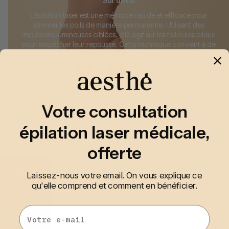
Sur devis
L’épilation laser est une méthode rapide et efficace pour
éliminer les poils de manière permanente. Utilisant des
impulsions lumineuses ciblées, elle agit sur les follicules pileux
pour empêcher leur repousse. Cette technique convient à de
nombreuses zones du corps, offrant des résultats durables,
avec peu de douleur et un temps de récupération rapide.
Votre consultation
épilation laser médicale,
offerte
Laissez-nous votre email. On vous explique ce
qu'elle comprend et comment en bénéficier.
Email