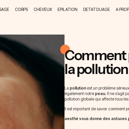
SAGE
CORPS
CHEVEUX
EPILATION
DETATOUAGE
A PRO
Comment p
la pollution
La
pollution
est un problème sérieux
également notre
peau
. Il ne s’agit
pollution globale qui affecte tous le
Il est important de savoir comment pr
aesthé vous donne des astuces p