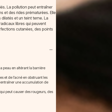
iés. La pollution peut entraîner
 et des rides prématurées. Elle
ilatés et un teint terne. La
adicaux libres qui peuvent
fections cutanées, des points
la peau en altérant la barrière
s et de l’acné en obstruant les
t entraîner une accumulation de
ce qui peut causer des rougeurs, des