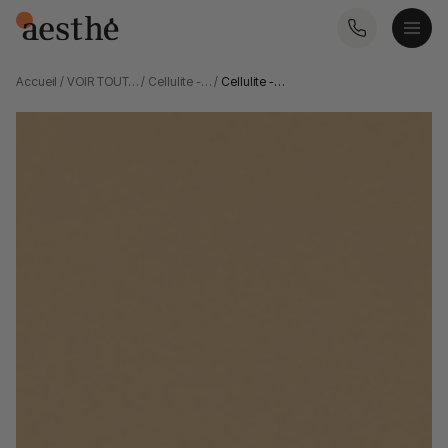
Accueil
/
VOIR TOUT…
/
Cellulite -…
/
Cellulite -…