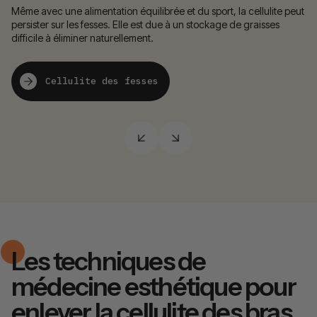
Même avec une alimentation équilibrée et du sport, la cellulite peut
La
persister sur les fesses. Elle est due à un stockage de graisses
pi
difficile à éliminer naturellement.
pr
Cellulite des fesses
Les techniques de
médecine esthétique pour
enlever la cellulite des bras