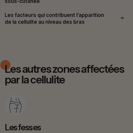
sous-cutanée
Les facteurs qui contribuent l’apparition
de la cellulite au niveau des bras
Les autres zones affectées
par la cellulite
Les fesses
L