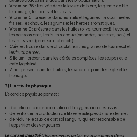
Vitamine B5
: trouvée dans la levure de bière, le germe de blé,
le fromage, les oeufs et les abats.
Vitamine C
: présente dans les fruits et légumes frais comme les
fraises, les choux, les agrums et les herbes aromatiques.
Vitamine E
: présente dans les huiles (olive, tournesol), l’avocat,
les poissons gras, les fruits à coque (amandes, noisettes, noix) et
les fruits secs (pruneaux, abricots).
Cuivre
: trouvé dans le chocolat noir, les graines de tournesol et
les fruits de mer.
Silicium
: présent dans les céréales complètes, les soupes et le
café lyophilisé.
Zinc
: présent dans les huîtres, le cacao, le pain de seigle et le
fromage.
3) L’activité physique
L’exercice physique permet :
d’améliorer la microcirculation et l’oxygénation des tissus ;
de renforcer la production de fibres élastiques dans le derme ;
de réduire le taux de cortisol sanguin, qui est responsable de
l’apparition des vergetures
Le conseil d’aesthé
: Assurez-vous de boire suffisamment d’eau