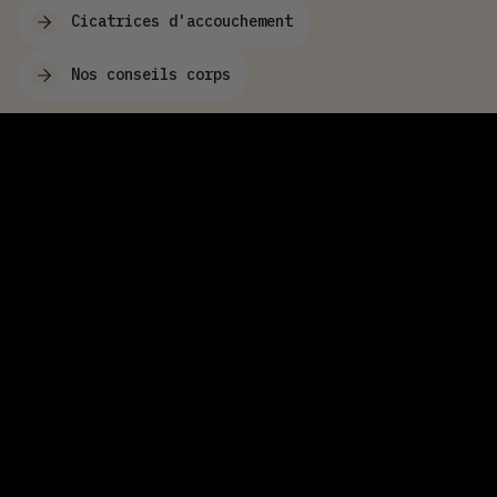
Cicatrices d'accouchement
Nos conseils corps
FAQ Vergetures ventre
Les vergetures sur le ventre peuvent-
elles être évitées pendant la grossesse ?
Bien qu’il ne soit pas possible de prévenir complètement