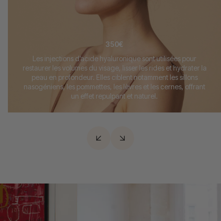
350€
Les injections d’acide hyaluronique sont utilisées pour
restaurer les volumes du visage, lisser les rides et hydrater la
peau en profondeur. Elles ciblent notamment les sillons
nasogéniens, les pommettes, les lèvres et les cernes, offrant
un effet repulpant et naturel.