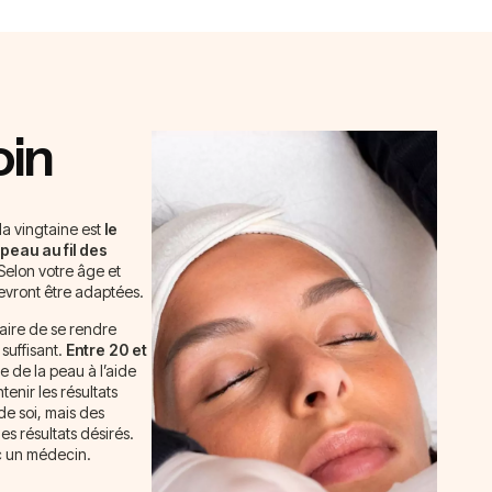
oin
a vingtaine est
le
peau au fil des
 Selon votre âge et
evront être adaptées.
saire de se rendre
suffisant.
Entre 20 et
e de la peau à l’aide
tenir les résultats
de soi, mais des
les résultats désirés.
ec un médecin.