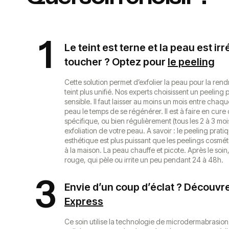
1
Le teint est terne et la peau est ir
toucher ? Optez pour
le peeling
Cette solution permet d’exfolier la peau pour la rendr
teint plus unifié. Nos experts choisissent un peeling 
sensible. Il faut laisser au moins un mois entre chaqu
peau le temps de se régénérer. Il est à faire en cure
spécifique, ou bien régulièrement (tous les 2 à 3 mo
exfoliation de votre peau. A savoir : le peeling pra
esthétique est plus puissant que les peelings cosmé
à la maison. La peau chauffe et picote. Après le soin,
rouge, qui pèle ou irrite un peu pendant 24 à 48h.
3
Envie d’un coup d’éclat ? Découvr
Express
Ce soin utilise la technologie de microdermabrasion