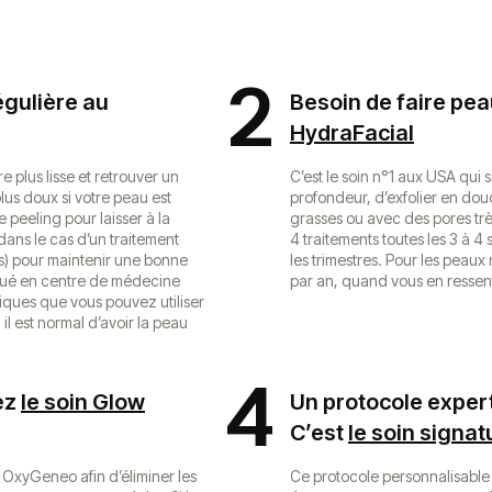
2
régulière au
Besoin de faire pea
HydraFacial
e plus lisse et retrouver un
C’est le soin n°1 aux USA qui
plus doux si votre peau est
profondeur, d’exfolier en dou
e peeling pour laisser à la
grasses ou avec des pores très
 dans le cas d’un traitement
4 traitements toutes les 3 à 4
is) pour maintenir une bonne
les trimestres. Pour les peaux 
tiqué en centre de médecine
par an, quand vous en ressent
tiques que vous pouvez utiliser
 il est normal d’avoir la peau
4
ez
le soin Glow
Un protocole expert
C’est
le soin signat
 OxyGeneo afin d’éliminer les
Ce protocole personnalisable