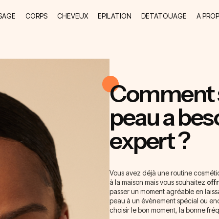
SAGE
CORPS
CHEVEUX
EPILATION
DETATOUAGE
A PRO
Comment s
peau a beso
expert ?
Vous avez déjà une routine cosmétiq
à la maison mais vous souhaitez
off
passer un moment agréable en laissa
peau à un évènement spécial ou enco
choisir le bon moment, la bonne fréq