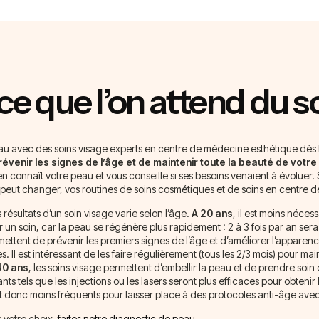
ce que l’on attend du s
au avec des soins visage experts en centre de médecine esthétique dès l
évenir les signes de l’âge et de maintenir toute la beauté de votre 
ien connaît votre peau et vous conseille si ses besoins venaient à évoluer.
 peut changer, vos routines de soins cosmétiques et de soins en centre d
résultats d’un soin visage varie selon l’âge.
A 20 ans
, il est moins néces
 un soin, car la peau se régénère plus rapidement : 2 à 3 fois par an sera 
mettent de prévenir les premiers signes de l’âge et d’améliorer l’apparenc
 Il est intéressant de les faire régulièrement (tous les 2/3 mois) pour main
40 ans
, les soins visage permettent d’embellir la peau et de prendre soin 
nts tels que les injections ou les lasers seront plus efficaces pour obtenir 
nt donc moins fréquents pour laisser place à des protocoles anti-âge av
 votre choix,
faites notre diagnostic de peau.