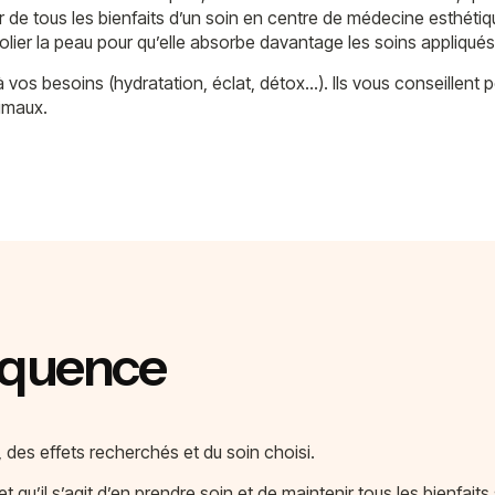
r de tous les bienfaits d’un soin en centre de médecine esthétiqu
olier la peau pour qu’elle absorbe davantage les soins appliqués 
 vos besoins (hydratation, éclat, détox…). Ils vous conseillent p
timaux.
réquence
des effets recherchés et du soin choisi.
qu’il s’agit d’en prendre soin et de maintenir tous les bienfaits s