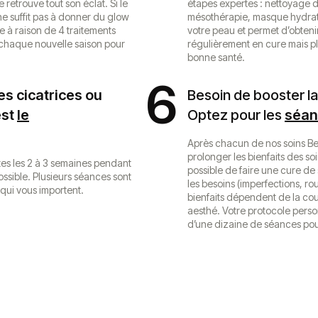
 retrouve tout son éclat. Si le
étapes expertes : nettoyage d
 ne suffit pas à donner du glow
mésothérapie, masque hydrata
e à raison de 4 traitements
votre peau et permet d’obtenir 
à chaque nouvelle saison pour
régulièrement en cure mais pl
bonne santé.
6
es cicatrices ou
Besoin de booster l
est
le
Optez pour les
séan
Après chacun de nos soins B
prolonger les bienfaits des soi
tes les 2 à 3 semaines pendant
possible de faire une cure de
ossible. Plusieurs séances sont
les besoins (imperfections, ro
qui vous importent.
bienfaits dépendent de la coul
aesthé. Votre protocole person
d’une dizaine de séances pou