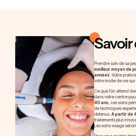
Savoir 
Prendre soin de sa pe
meilleur moyen de pr
années
. Votre pratic
votre mode de vie qui
Ce que l’on attend des 
dans votre centre pour
40 ans
, ces soins per
de techniques expertes.
obtenus.
A partir de 
traitements plus innova
Les soins visage sero
Pour vous guider dans