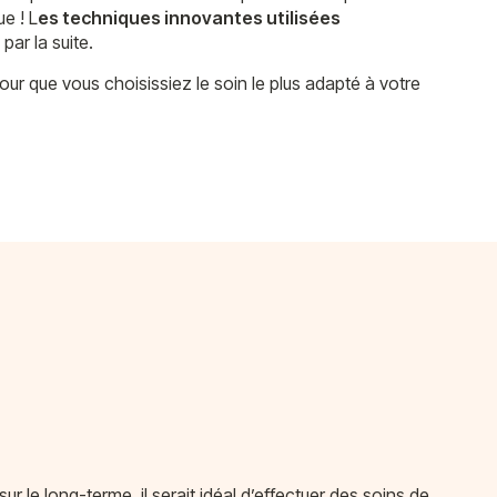
e ! L
es techniques innovantes utilisées
par la suite.
our que vous choisissiez le soin le plus adapté à votre
ur le long-terme, il serait idéal d’effectuer des soins de