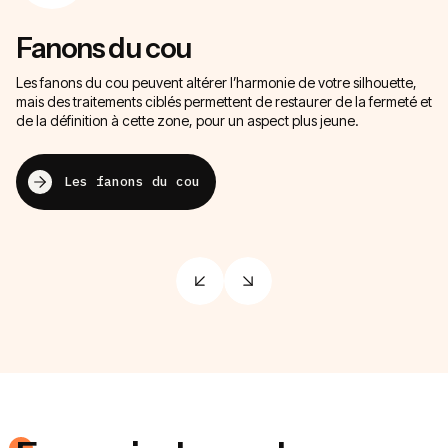
Fanons du cou
P
Les fanons du cou peuvent altérer l’harmonie de votre silhouette,
Of
mais des traitements ciblés permettent de restaurer de la fermeté et
so
de la définition à cette zone, pour un aspect plus jeune.
de
Les fanons du cou