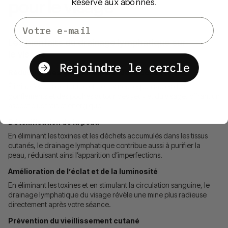
pour le visage
Réservé aux abonnés.
Email
Les bienfaits du drainage lymphatique sur
le visage
Réduction des gonflements et des poches
Élimine l’excès de liquide et de toxines responsables des
gonflements et des poches autour des yeux et du visage, offrant un
aspect plus frais et énergique.
Détoxification de la peau
En éliminant les toxines et les déchets accumulés dans les tissus
cutanés, le drainage lymphatique contribue aussi à purifier la
peau, réduisant ainsi l’apparition d’imperfections.
Amélioration de l’éclat et de la luminosité
En éliminant les toxines et en stimulant la circulation sanguine, le
drainage lymphatique du visage révèle une mine plus radieuse
directement après votre séance.
Prévention du vieillissement cutané