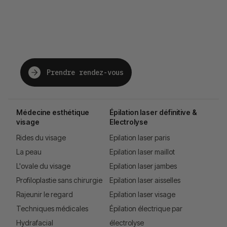
The future of beauty,
just for you.
Prendre rendez-vous
Médecine esthétique
Épilation laser définitive &
visage
Electrolyse
Rides du visage
Epilation laser paris
La peau
Epilation laser maillot
L'ovale du visage
Epilation laser jambes
Profiloplastie sans chirurgie
Epilation laser aisselles
Rajeunir le regard
Epilation laser visage
Techniques médicales
Épilation électrique par
Hydrafacial
électrolyse