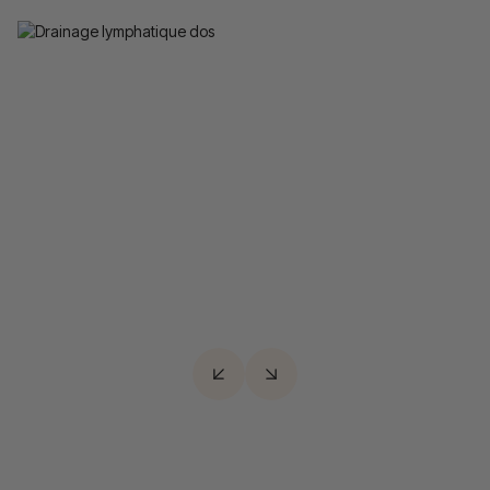
Dos
Détendre et revitaliser la zone dorsale tout en
favorisant l’élimination des toxines accumulées.