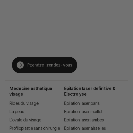
The future of beauty,
just for you.
Prendre rendez-vous
Médecine esthétique
Épilation laser définitive &
visage
Electrolyse
Rides du visage
Epilation laser paris
La peau
Epilation laser maillot
L'ovale du visage
Epilation laser jambes
Profiloplastie sans chirurgie
Epilation laser aisselles