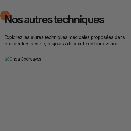
Nos autres techniques
Explorez les autres techniques médicales proposées dans
nos centres aesthé, toujours à la pointe de l’innovation.
Onda Coolwaves
Dites adieu aux graisses rebelles et à la cellulite
avec la technologie Coolwaves, qui cible et
élimine les cellules graisseuses tout en
raffermissant la peau.