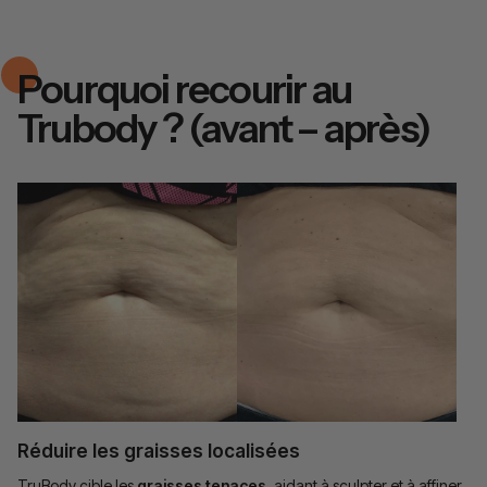
Pourquoi recourir au
Trubody ? (avant – après)
Réduire les graisses localisées
TruBody cible les
graisses tenaces
, aidant à sculpter et à affiner