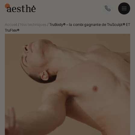
Accueil
/
Nos techniques
/
TruBody® – la combi gagnante de TruSculpt® ET
TruFlex®