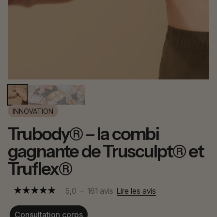
INNOVATION
Trubody® – la combi
gagnante de Trusculpt® et
Truflex®
5,0
–
161
avis
Lire les avis
Consultation corps