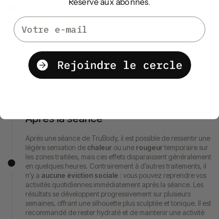
Réservé aux abonnés.
intermittente pour détruire les cellules adipeuses, qui sont
ensuite éliminées par le
système endocrinien
.
Email
Se déroule ensuite une séance de TruFlex® qui comprend
trois modes
: Prep, Tone, et Sculpt. Le mode Prep échauffe
et étire les muscles avec des mouvements de torsion. Le
mode Tone implique des contractions musculaires jusqu’à
l’épuisement, suivies de relaxation pour augmenter la force et
l’endurance. Enfin, le mode Sculpt augmente la masse
musculaire avec des contractions séquentielles rapides et
profondes.
Après la séance
Après une séance de TruBody, il est possible de ressentir une
légère sensation de
chaleur
ou une
rougeur
temporaire sur
les zones traitées, mais ces effets disparaissent généralement
en quelques heures. Contrairement à d’autres traitements, il
n’y a
aucune éviction sociale
: vous pouvez reprendre vos
activités quotidiennes immédiatement après la séance. Les
résultats se développent progressivement sur plusieurs
semaines, offrant une silhouette plus sculptée et tonique. Il est
recommandé de rester hydraté et de maintenir une activité