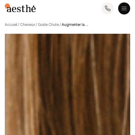
Accueil
/
Cheveux
/
Guide Chute
/
Augmenter la…