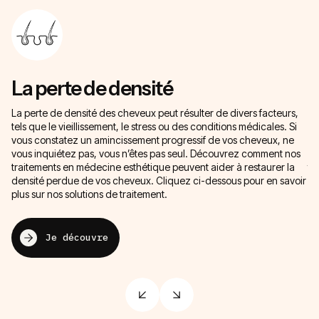
La perte de densité
L
La perte de densité des cheveux peut résulter de divers facteurs,
L’
tels que le vieillissement, le stress ou des conditions médicales. Si
l’
vous constatez un amincissement progressif de vos cheveux, ne
ch
vous inquiétez pas, vous n’êtes pas seul. Découvrez comment nos
na
traitements en médecine esthétique peuvent aider à restaurer la
tr
densité perdue de vos cheveux. Cliquez ci-dessous pour en savoir
di
plus sur nos solutions de traitement.
à 
Je découvre