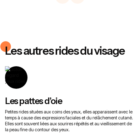
Les autres rides du visage
Les pattes d’oie
L
Petites rides situées aux coins des yeux, elles apparaissent avec le
Ce
temps à cause des expressions faciales et du relâchement cutané.
le
Elles sont souvent liées aux sourires répétés et au vieillissement de
de
la peau fine du contour des yeux.
so