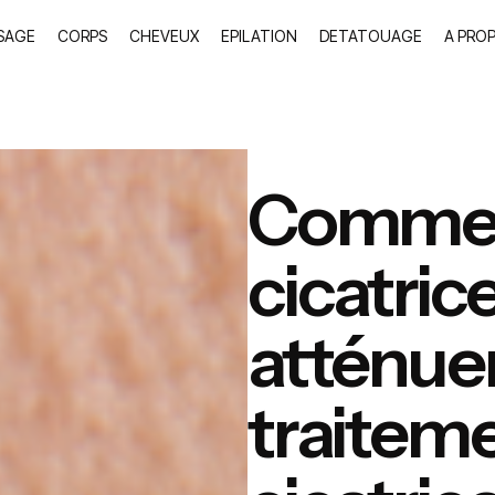
SAGE
CORPS
CHEVEUX
EPILATION
DETATOUAGE
A PRO
Comment
cicatrice
atténuer
traiteme