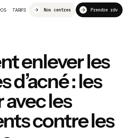
Nos centres
Prendre rdv
POS
TARIFS
 enlever les
s d’acné : les
 avec les
nts contre les