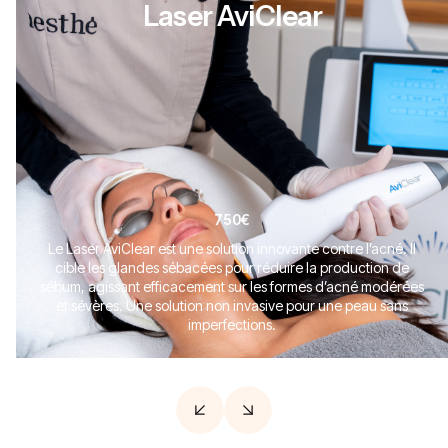
Laser AviClear
750€
Le Laser AviClear est une solution innovante contre l’acné. Il
cible les glandes sébacées pour réduire la production de
sébum, agissant efficacement sur les formes d’acné modérées
et sévères. Une solution non invasive pour une peau sans
imperfections.