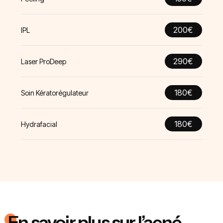
200€
IPL
290€
Laser ProDeep
180€
Soin Kératorégulateur
180€
Hydrafacial
En savoir plus sur l’acné