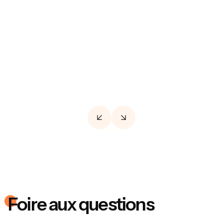
Affiner le grain de peau et réduiser les
imperfections en stimulant la production de
collagène avec le microneedling.
Foire aux questions