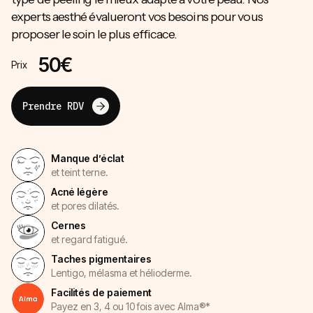
experts aesthé évalueront vos besoins pour vous
proposer le soin le plus efficace.
50€
Prix
Prendre RDV
Manque d’éclat
et teint terne.
Acné légère
et pores dilatés.
Cernes
et regard fatigué.
Taches pigmentaires
Lentigo, mélasma et hélioderme.
Facilités de paiement
Payez en 3, 4 ou 10 fois avec Alma®*