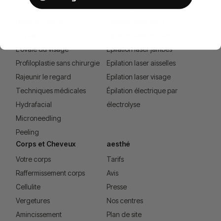
visage
Electrolyse
Rides du visage
Epilation laser paris
La peau
Epilation laser maillot
L'ovale du visage
Epilation laser jambes
Profiloplastie sans chirurgie
Epilation laser aisselles
Rajeunir le regard
Epilation laser visage
Techniques médicales
Épilation électrique par
Hydrafacial
électrolyse
Microneedling
Peeling
Corps et Cheveux
aesthé
Votre corps
Tarifs
Raffermissement corps
Avis
Cellulite
Presse
Vergetures
Nos centres
Amincissement
Plan de site