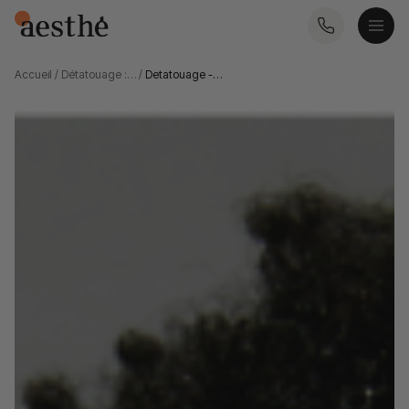
Accueil
/
Détatouage :…
/
Detatouage -…