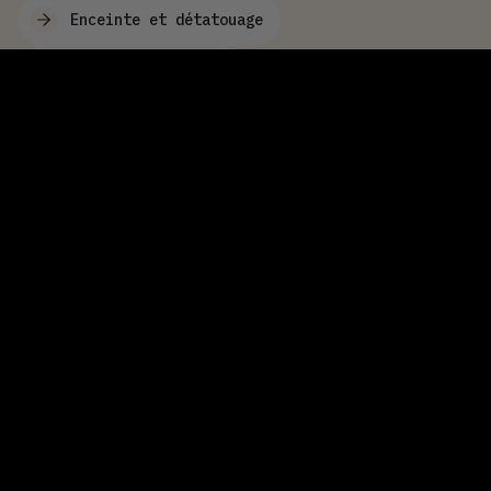
Enceinte et détatouage
Précaution solaire
Avant/Après
Tarifs détatouage
Techniques de détatouage
Zones du visage
Nos conseils détatouage