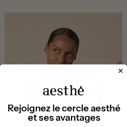
Rejoignez le cercle aesthé
Le détatouage laser, une
et ses avantages
solution efficace pour