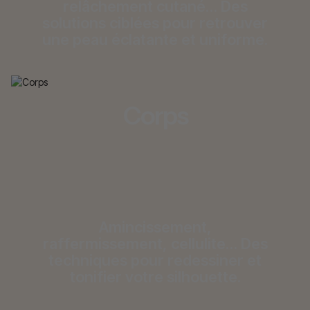
relâchement cutané… Des
solutions ciblées pour retrouver
une peau éclatante et uniforme.
Corps
Amincissement,
raffermissement, cellulite… Des
techniques pour redessiner et
tonifier votre silhouette.