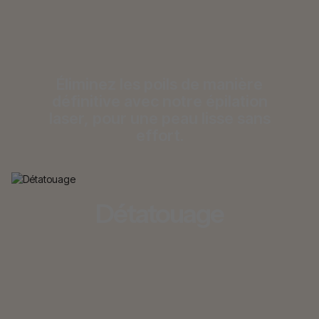
Éliminez les poils de manière
définitive avec notre épilation
laser, pour une peau lisse sans
effort.
Détatouage