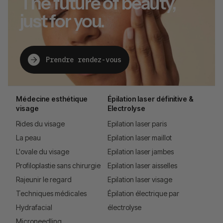
The future of beauty,
just for you.
Prendre rendez-vous
Médecine esthétique
Épilation laser définitive &
visage
Electrolyse
Rides du visage
Epilation laser paris
La peau
Epilation laser maillot
L'ovale du visage
Epilation laser jambes
Profiloplastie sans chirurgie
Epilation laser aisselles
Rajeunir le regard
Epilation laser visage
Techniques médicales
Épilation électrique par
Hydrafacial
électrolyse
Microneedling