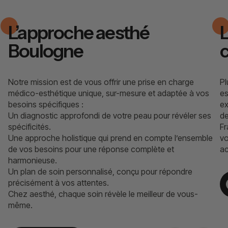
L’approche aesthé
L
Boulogne
Notre mission est de vous offrir une prise en charge
Pl
médico-esthétique unique, sur-mesure et adaptée à vos
es
besoins spécifiques :
ex
Un diagnostic approfondi de votre peau pour révéler ses
de
spécificités.
Fr
Une approche holistique qui prend en compte l’ensemble
vo
de vos besoins pour une réponse complète et
ac
harmonieuse.
Un plan de soin personnalisé, conçu pour répondre
précisément à vos attentes.
Chez aesthé, chaque soin révèle le meilleur de vous-
même.