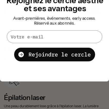
Rejoignez le cercle aesthé
et ses avantages
Avant-premières, événements, early access.
Réservé aux abonnés.
Email
Un centre d’expertise
médico-esthétique
Épilation laser
É
é
Une peau durablement lisse grâce à l’épilation laser. La lumière