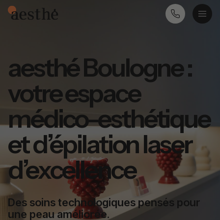
aesthé Boulogne :
votre espace
médico-esthétique
et d’épilation laser
d’excellence
Des soins technologiques pensés pour
une peau améliorée.