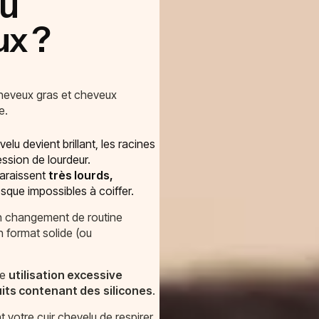
ou
ux ?
 cheveux gras et cheveux
e.
elu devient brillant, les racines
ssion de lourdeur.
 paraissent
très lourds,
resque impossibles à coiffer.
n changement de routine
n format solide (ou
ne
utilisation excessive
its contenant des
silicones
.
votre cuir chevelu de respirer.