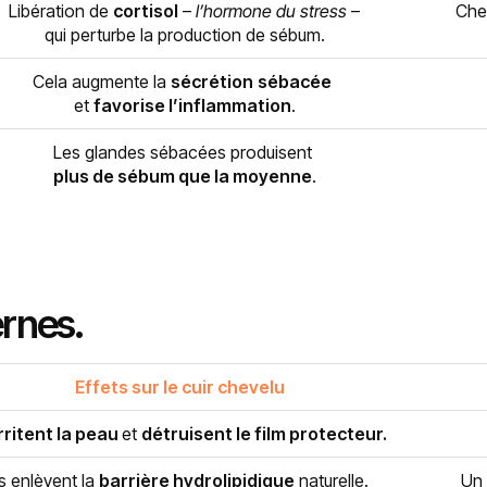
Libération de
cortisol
–
l’hormone du stress
–
Che
qui perturbe la production de sébum.
Cela augmente la
sécrétion
sébacée
et
favorise l’inflammation
.
Les glandes sébacées produisent
plus de sébum que la moyenne
.
ernes
.
Effets sur le cuir chevelu
irritent la peau
et
détruisent le film protecteur.
ls enlèvent la
barrière hydrolipidique
naturelle.
Un 