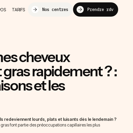
Nos centres
Prendre rdv
POS
TARIFS
mes cheveux
 gras rapidement ? :
aisons et les
ils redeviennent lourds, plats et luisants dès le lendemain ?
gras font partie des préoccupations capillaires les plus