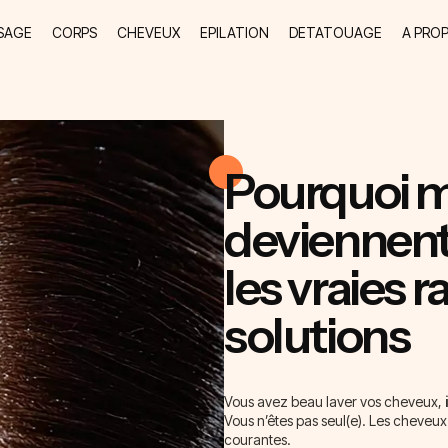
SAGE
CORPS
CHEVEUX
EPILATION
DETATOUAGE
A PRO
Pourquoi 
deviennent
les vraies r
solutions
Vous avez beau laver vos cheveux,
Vous n’êtes pas seul(e). Les cheveux 
courantes.