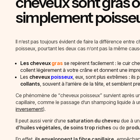
cheveux sont gras 
simplement poisse
Il n’est pas toujours évident de faire la différence entre
poisseux, pourtant les deux cas n’ont pas la même caus
Les cheveux
gras
se repèrent facilement : le cuir chev
collent légèrement à votre crâne et donnent une impre
Les
cheveux
poisseux
, eux, sont plus extrêmes : ils
collants
, souvent à l’arrière de la tête, et semblent p
Ce phénomène de “cheveux poisseux” survient après u
capillaire, comme le passage d’un shampoing liquide à u
inversement
).
Il peut aussi venir d’une
saturation du cheveu
due à u
d’huiles végétales, de soins trop riches
ou de
produ
En effet,
ils enveloppent la fibre capillaire,
empêchant 