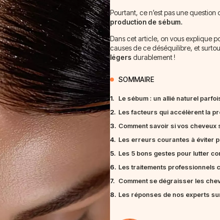
Pourtant, ce n’est pas une question d
production de sébum.
Dans cet article, on vous explique p
causes de ce déséquilibre, et surto
légers
durablement !
SOMMAIRE
1.
Le sébum : un allié naturel parfoi
2.
Les facteurs qui accélèrent la p
3.
Comment savoir si vos cheveux s
4.
Les erreurs courantes à éviter p
5.
Les 5 bons gestes pour lutter co
6.
Les traitements professionnels 
7.
Comment se dégraisser les cheve
8.
Les réponses de nos experts sur